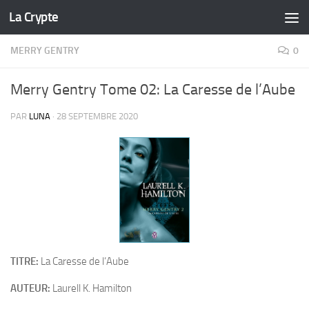
La Crypte
Skip to content
MERRY GENTRY
0
Merry Gentry Tome 02: La Caresse de l’Aube
PAR
LUNA
·
28 SEPTEMBRE 2020
TITRE:
La Caresse de l’Aube
AUTEUR:
Laurell K. Hamilton