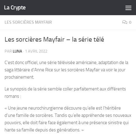
La Crypte
Skip to content
LES SORCIÈRES MAYFAIR
0
Les sorcières Mayfair – la série télé
PAR
LUNA
·
1 AVRIL 2022
C’est donc officiel, une série télévisée américaine, adaptation de la
saga littéraire d’Anne Rice sur les sorcières Mayfair va voir le jour
prochainement.
Le synopsis de la série semble coller parfaitement aux différents
romans :
« Une jeune neurochirurgienne découvre qu’elle est l’héritière
d’une famille de sorcières. Tandis qu’elle appréhende ses nouveaux
pouvoirs, elle doit faire face également à une présence sinistre qui
hante sa famille depuis des générations. »