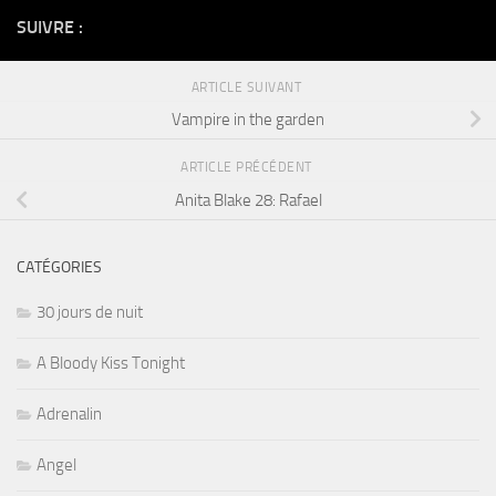
SUIVRE :
ARTICLE SUIVANT
Vampire in the garden
ARTICLE PRÉCÉDENT
Anita Blake 28: Rafael
CATÉGORIES
30 jours de nuit
A Bloody Kiss Tonight
Adrenalin
Angel