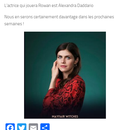
L’actrice qui jouera Rowan est Alexandra Daddario
Nous en serons certainement davantage dans les prochaines
semaines !
Facebook
Twitter
Email
Partager