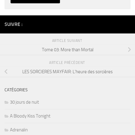
Alternative:
SUIVRE :
ARTICLE SUIVANT
Tome 03: More than Mortal
ARTICLE PRÉCÉDENT
LES SORCIERES MAYFAIR: L’heure des sorcières
CATÉGORIES
30 jours de nuit
A Bloody Kiss Tonight
Adrenalin