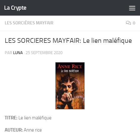
La Crypte
Skip to content
LES SORCIÈRES MAYFAIR
0
LES SORCIERES MAYFAIR: Le lien maléfique
PAR
LUNA
·
25 SEPTEMBRE 2020
TITRE:
Le lien maléfique
AUTEUR:
Anne rice