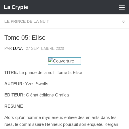
La Crypte
Skip to content
LE PRINCE DE LA NUIT
0
Tome 05: Elise
PAR
LUNA
·
27 SEPTEMBRE 2020
TITRE:
Le prince de la nuit. Tome 5: Elise
AUTEUR:
Yves Swolfs
EDITEUR:
Glénat éditions Grafica
RESUME
Alors qu’un homme mystérieux enlève des enfants dans les
rues, le commissaire Henrieux poursuit son enquête. Kergan