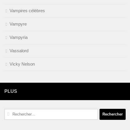
Vampires célèbres
Vampyre
Vampyria
Vassalord
Vicky Nelson
PLUS
Rechercher :