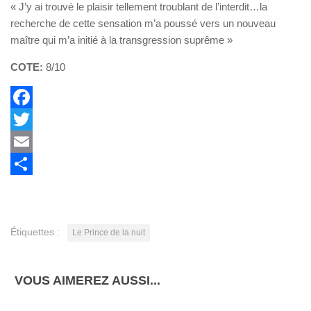
« J’y ai trouvé le plaisir tellement troublant de l’interdit…la
recherche de cette sensation m’a poussé vers un nouveau
maître qui m’a initié à la transgression suprême »
COTE:
8/10
Facebook
Twitter
Email
Partager
Étiquettes :
Le Prince de la nuit
VOUS AIMEREZ AUSSI...