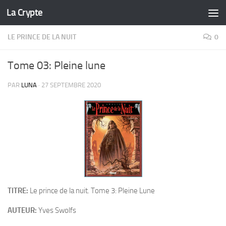
La Crypte
Skip to content
LE PRINCE DE LA NUIT
0
Tome 03: Pleine lune
PAR
LUNA
·
27 SEPTEMBRE 2020
TITRE:
Le prince de la nuit. Tome 3: Pleine Lune
AUTEUR:
Yves Swolfs