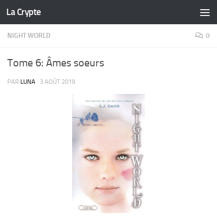
La Crypte
Skip to content
NIGHT WORLD
0
Tome 6: Âmes soeurs
PAR
LUNA
·
3 AOÛT 2019