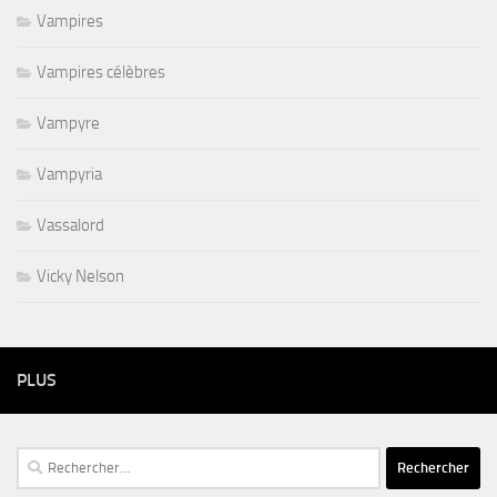
Vampires
Vampires célèbres
Vampyre
Vampyria
Vassalord
Vicky Nelson
PLUS
Rechercher :