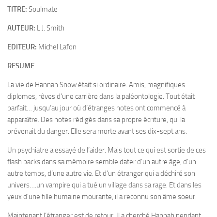
TITRE:
Soulmate
AUTEUR:
L.J. Smith
EDITEUR:
Michel Lafon
RESUME
La vie de Hannah Snow était si ordinaire. Amis, magnifiques
diplomes, rêves d’une carrière dans la paléontologie. Tout était
parfait… jusqu’au jour où d’étranges notes ont commencé à
apparaître. Des notes rédigés dans sa propre écriture, qui la
prévenait du danger. Elle sera morte avant ses dix-sept ans.
Un psychiatre a essayé de l’aider. Mais tout ce qui est sortie de ces
flash backs dans sa mémoire semble dater d’un autre âge, d’un
autre temps, d’une autre vie. Et d’un étranger qui a déchiré son
univers….un vampire qui a tué un village dans sa rage. Et dans les
yeux d’une fille humaine mourante, il a reconnu son âme soeur.
Maintenant l’étranger est de retour. Il a cherché Hannah pendant