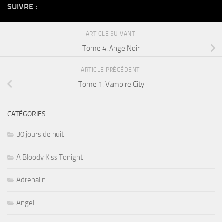
SUIVRE :
ARTICLE SUIVANT
Tome 4: Ange Noir
ARTICLE PRÉCÉDENT
Tome 1: Vampire City
CATÉGORIES
30 jours de nuit
A Bloody Kiss Tonight
Adrenalin
Angel