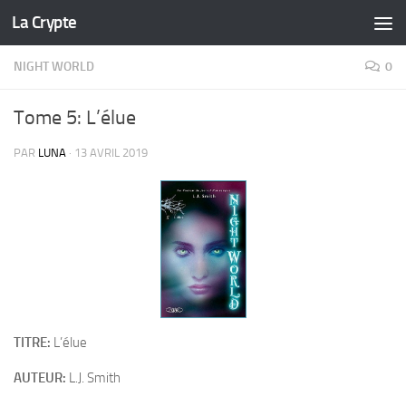
La Crypte
Skip to content
NIGHT WORLD
0
Tome 5: L’élue
PAR
LUNA
·
13 AVRIL 2019
TITRE:
L’élue
AUTEUR:
L.J. Smith