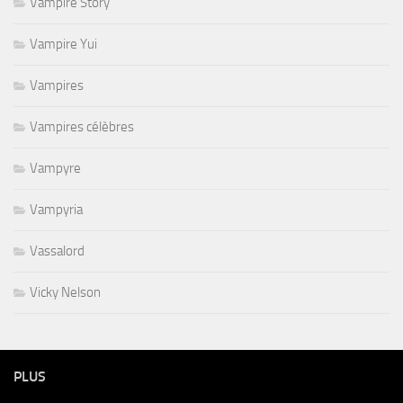
Vampire Story
Vampire Yui
Vampires
Vampires célèbres
Vampyre
Vampyria
Vassalord
Vicky Nelson
PLUS