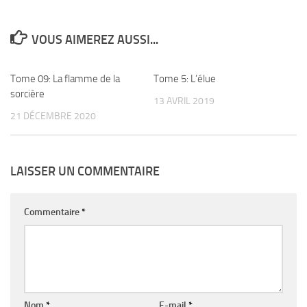
VOUS AIMEREZ AUSSI...
Tome 09: La flamme de la
0
Tome 5: L’élue
0
sorcière
13 AVRIL 2019
21 DÉCEMBRE 2020
LAISSER UN COMMENTAIRE
Commentaire
*
Nom
*
E-mail
*