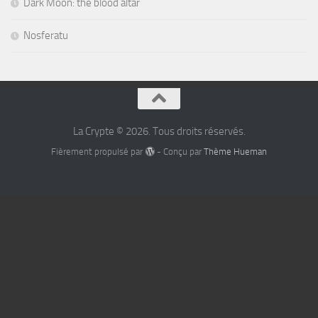
Dark Moon: the blood altar
Nosferatu
La Crypte © 2026. Tous droits réservés.
Fièrement propulsé par
- Conçu par
Thème Hueman