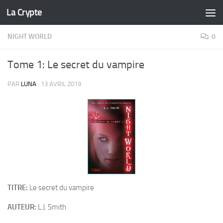
La Crypte
Skip to content
NIGHT WORLD
0
Tome 1: Le secret du vampire
PAR
LUNA
·
13 AVRIL 2019
TITRE:
Le secret du vampire
AUTEUR:
L.J. Smith