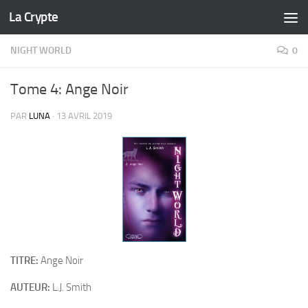
La Crypte
Skip to content
NIGHT WORLD
0
Tome 4: Ange Noir
PAR
LUNA
·
13 AVRIL 2019
TITRE:
Ange Noir
AUTEUR:
L.J. Smith