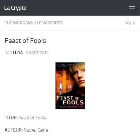
La Crypte
Skip to content
THE MORGANVILLE VAMPIRES
0
Feast of Fools
PAR
LUNA
·
3 AOÛT 2019
TITRE:
Feast of Fools
AUTEUR:
Rachel Caine