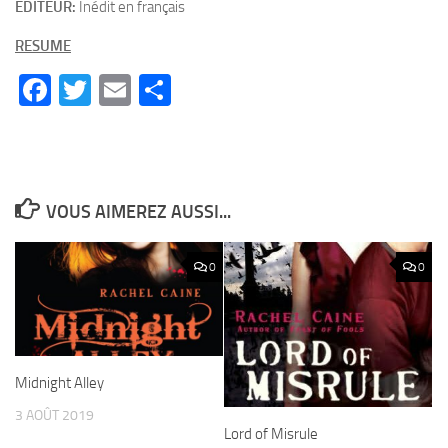
EDITEUR:
Inédit en français
RESUME
Facebook
Twitter
Email
Partager
VOUS AIMEREZ AUSSI...
0
0
Midnight Alley
3 AOÛT 2019
Lord of Misrule