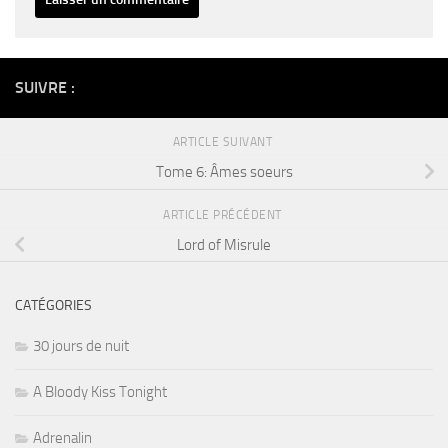
Alternative:
SUIVRE :
ARTICLE SUIVANT
Tome 6: Âmes soeurs
ARTICLE PRÉCÉDENT
Lord of Misrule
CATÉGORIES
30 jours de nuit
A Bloody Kiss Tonight
Adrenalin