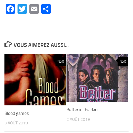
Facebook
Twitter
Email
Partager
VOUS AIMEREZ AUSSI...
0
0
Better in the dark
Blood games
2 AOÛT 2019
3 AOÛT 2019