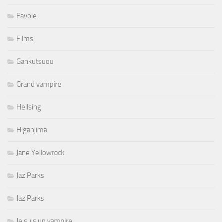
Favole
Films
Gankutsuou
Grand vampire
Hellsing
Higanjima
Jane Yellowrock
Jaz Parks
Jaz Parks
Je suis un vampire