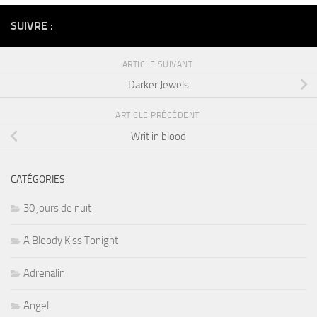
SUIVRE :
ARTICLE SUIVANT
Darker Jewels
ARTICLE PRÉCÉDENT
Writ in blood
CATÉGORIES
30 jours de nuit
A Bloody Kiss Tonight
Adrenalin
Angel