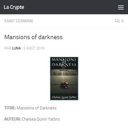
La Crypte
Skip to content
SAINT GERMAIN
0
Mansions of darkness
PAR
LUNA
·
2 AOÛT 2019
TITRE:
Mansions of Darkness
AUTEUR:
Chelsea Quinn Yarbro