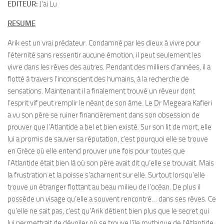
EDITEUR:
J’ai Lu
RESUME
Arik est un vrai prédateur. Condamné par les dieux à vivre pour
l’éternité sans ressentir aucune émotion, il peut seulement les
vivre dans les rêves des autres. Pendant des milliers d’années, il a
flotté à travers l’inconscient des humains, à la recherche de
sensations. Maintenant il a finalement trouvé un rêveur dont
l’esprit vif peut remplir le néant de son âme. Le Dr Megeara Kafieri
a vu son père se ruiner financièrement dans son obsession de
prouver que l’Atlantide a bel et bien existé. Sur son lit de mort, elle
lui a promis de sauver sa réputation, c’est pourquoi elle se trouve
en Grèce où elle entend prouver une fois pour toutes que
l’Atlantide était bien là où son père avait dit qu’elle se trouvait. Mais
la frustration et la poisse s’acharnent sur elle. Surtout lorsqu’elle
trouve un étranger flottant au beau milieu de l’océan. De plus il
possède un visage qu’elle a souvent rencontré… dans ses rêves. Ce
qu’elle ne sait pas, c’est qu’Arik détient bien plus que le secret qui
lui permettrait de dévoiler où se trouve l’île mythique de l’Atlantide.