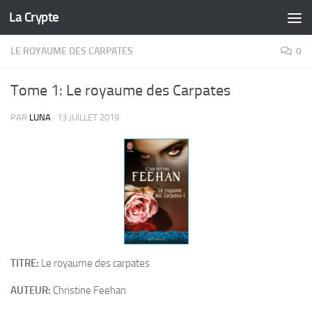
La Crypte
Skip to content
LE ROYAUME DES CARPATES
0
Tome 1: Le royaume des Carpates
PAR
LUNA
·
13 JUILLET 2019
TITRE:
Le royaume des carpates
AUTEUR:
Christine Feehan