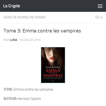
La Crypte
Skip to content
SÉRIE DE KERRELYN SPARKS
0
Tome 3: Emma contre les vampires
PAR
LUNA
·
13 JUILLET 2019
TITRE:
Emma contre les vampires
AUTEUR:
Kerrelyn Sparks