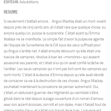
EDITEUR:
Ada éditions
RESUME
Si seulement il battait encore… Angus MacKay était un mort-vivant
depuis près de cinq cents ans, et il était rare que quelque chose, ou
encore quelqu’un, puisse le surprendre. C’était avant qu’Emma
Wallace ne se manifeste. Le simple fait d’avoir la pulpeuse agente
de l’équipe de Surveillance de la CIA sous les yeux suffisait pour
qu’Angus s’arrête net. Il allait ensuite découvrir qu’elle était une
tueuse de vampires, résolue à tuer les «monstres» qui avaient
assassiné ses parents, et c’était à lui qu’on avait confié la tâche de
l’arrêter. Les seuls vampires qui n’ont pas tort sont les vampires qui
sont morts. C’était là la devise d’Emma depuis qu’elle avait décidé
de consacrer sa vie à la destruction de ces choses. Angus Mackay
souhaitait maintenant la convaincre de penser autrement. Oui,
c’était un séduisant guerrier des Highlands qui semblait s’être
glissé dans le réel depuis la page couverture d’un roman d’amour,
avec son accent écossais, son kilt et son épée, mais il faisait tout de
même partie d’eux, et s’était son travail de le tuer. La guerre est