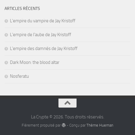
ARTICLES RÉCENTS
L’empire du vampire de Jay Kristoff
L’empire de l’aube de Jay Kristoff
L’empire des damnés de Jay Kristoff
Dark Moon: the blood altar
Nosferatu
La Crypte © 2026. Tous droits réservés.
Fièrement propulsé par
- Conçu par
Thème Hueman