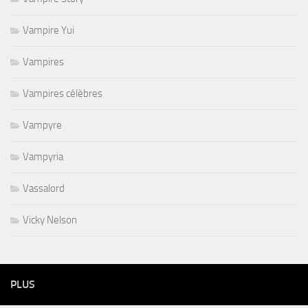
Vampire Yui
Vampires
Vampires célèbres
Vampyre
Vampyria
Vassalord
Vicky Nelson
PLUS