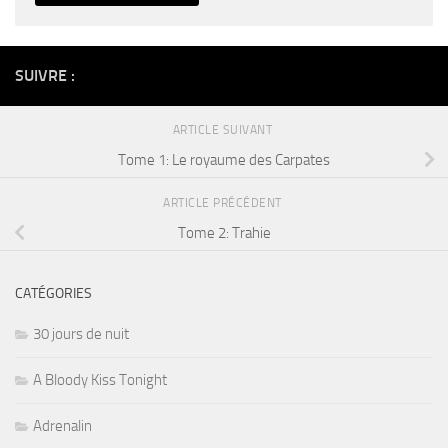
Alternative:
SUIVRE :
ARTICLE SUIVANT
Tome 1: Le royaume des Carpates
ARTICLE PRÉCÉDENT
Tome 2: Trahie
CATÉGORIES
30 jours de nuit
A Bloody Kiss Tonight
Adrenalin