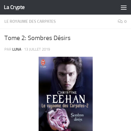
La Crypte
Skip to content
LE ROYAUME DES CARPATES
0
Tome 2: Sombres Désirs
PAR
LUNA
·
13 JUILLET 2019