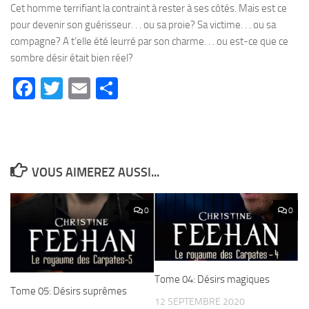
Cet homme terrifiant la contraint à rester à ses côtés. Mais est ce
pour devenir son guérisseur. . . ou sa proie? Sa victime. . . ou sa
compagne? A t’elle été leurré par son charme. . . ou est-ce que ce
sombre désir était bien réel?
Facebook
Twitter
Email
Partager
VOUS AIMEREZ AUSSI...
0
0
Tome 04: Désirs magiques
Tome 05: Désirs suprêmes
12 SEPTEMBRE 2020