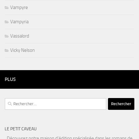
Vampyre
Vampyria
Vassalord
Vicky Nelson
PLUS
Rechercher :
LE PETIT CAVEAU
Découvrez notre maison d’édition spécialisée dans les romans de