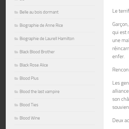
Le terri
Belle au bois dormant
Garçon,
Biographie de Anne Rice
qui est
Biographie de Laurell Hamilton
une mal
réincarn
Black Blood Brother
enfer.
Black Rose Alice
Rencont
Blood Plus
Les gens
allianc
Blood the last vampire
son châ
Blood Ties
souvient
Blood Wine
Deux ad