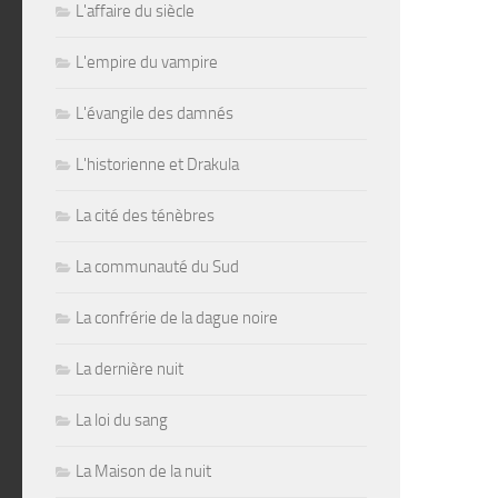
L'affaire du siècle
L'empire du vampire
L'évangile des damnés
L'historienne et Drakula
La cité des ténèbres
La communauté du Sud
La confrérie de la dague noire
La dernière nuit
La loi du sang
La Maison de la nuit