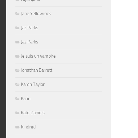
Jane Yellowrock
Jaz Parks
Jaz Parks
Je suis un vampire
Jonathan Barrett
Karen Taylor
Karin
Kate Daniels
Kindred