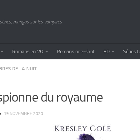
séries, mangas sur les vampires
Romans en VO
Romans one-shot
BD
Séries t
BRES DE LA NUIT
spionne du royaume
A
·
19 NOVEMBRE 2020