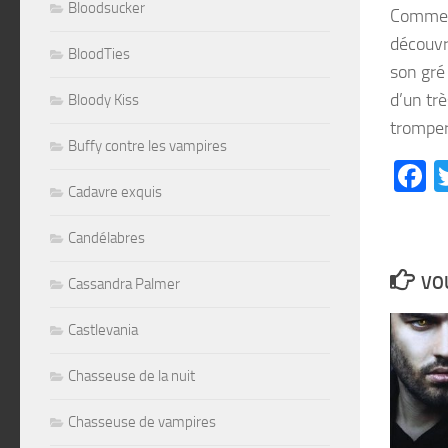
Bloodsucker
Comme C
découvr
BloodTies
son gré 
d’un trè
Bloody Kiss
tromper
Buffy contre les vampires
F
Cadavre exquis
Candélabres
VOU
Cassandra Palmer
Castlevania
Chasseuse de la nuit
Chasseuse de vampires