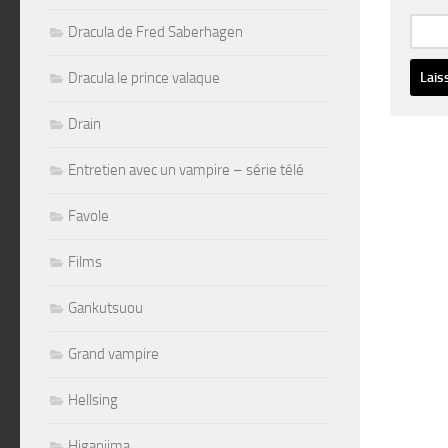
Dracula de Fred Saberhagen
Dracula le prince valaque
Altern
Drain
Entretien avec un vampire – série télé
Favole
Films
Gankutsuou
Grand vampire
Hellsing
Higanjima