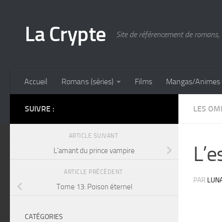
Skip to content
La Crypte
Site de référencement de romans, 
Accueil
Romans (séries)
Films
Mangas/Animes
SUIVRE :
LES OM
ARTICLE SUIVANT
L’e
L’amant du prince vampire
ARTICLE PRÉCÉDENT
PAR
LUN
Tome 13: Poison éternel
CATÉGORIES