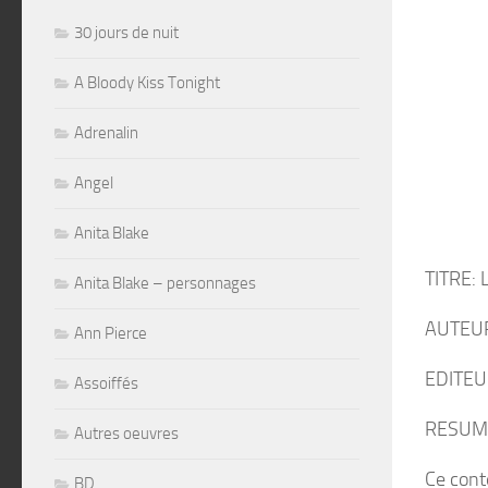
30 jours de nuit
A Bloody Kiss Tonight
Adrenalin
Angel
Anita Blake
TITRE: 
Anita Blake – personnages
AUTEUR:
Ann Pierce
EDITEUR
Assoiffés
RESUM
Autres oeuvres
Ce cont
BD