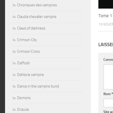
Chroniques des vampires
Tome 1
Claudia chevalier vampire
19 NOVE
Claws of darkness
Crimson City
LAISS
Crimson Cross
Comm
Daffodil
Dahlia le vampire
Dance in the vampire bund
Nom
*
Demons
Dracula
Site 