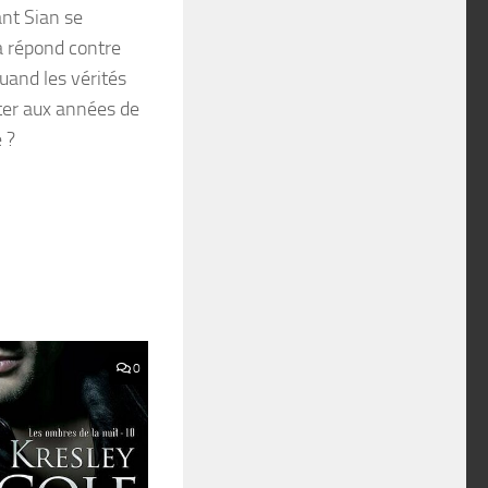
ant Sian se
a répond contre
quand les vérités
ster aux années de
 ?
0