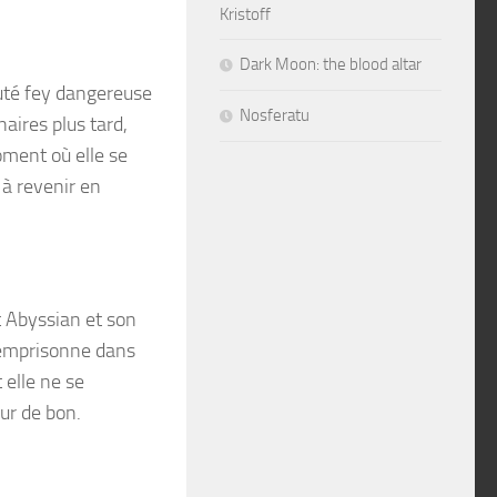
Kristoff
Dark Moon: the blood altar
auté fey dangereuse
Nosferatu
aires plus tard,
ment où elle se
 à revenir en
nt Abyssian et son
’emprisonne dans
 elle ne se
our de bon.