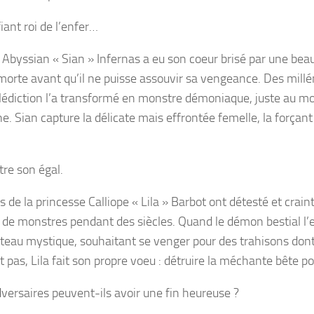
fiant roi de l’enfer…
 Abyssian « Sian » Infernas a eu son coeur brisé par une be
 morte avant qu’il ne puisse assouvir sa vengeance. Des millén
édiction l’a transformé en monstre démoniaque, juste au mo
e. Sian capture la délicate mais effrontée femelle, la forçant
re son égal.
 de la princesse Calliope « Lila » Barbot ont détesté et crai
e de monstres pendant des siècles. Quand le démon bestial l
teau mystique, souhaitant se venger pour des trahisons dont
 pas, Lila fait son propre voeu : détruire la méchante bête p
versaires peuvent-ils avoir une fin heureuse ?