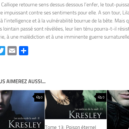
alliope retourne sens dessus dessous l’enfer, le tout-puiss
e impuissant contre ses sentiments pour elle. A son tour, Lil
à l’intelligence et à la vulnérabilité bourrue de la bête. Mais 
s lointain passé sont révélées, leur lien ténu pourra-t-il rési
ie, à une malédiction et à une imminente guerre surnaturelle
acebook
Twitter
Email
Partager
S AIMEREZ AUSSI...
0
0
Tome 13: Poison éternel