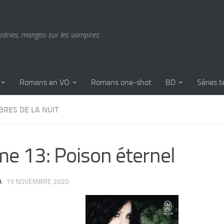
séries, mangas sur les vampires
Romans en VO
Romans one-shot
BD
Séries t
BRES DE LA NUIT
e 13: Poison éternel
A
·
19 NOVEMBRE 2020