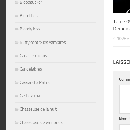
Bloodsucker
BloodTies
Tome 0
Demoni
Bloody Kiss
4 NOVEM
Buffy contre les vampires
Cadavre exquis
LAISS
Candélabres
Comm
Cassandra Palmer
Castlevania
Chasseuse de la nuit
Nom
*
Chasseuse de vampires