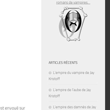
romans de vampires…
ARTICLES RÉCENTS
L’empire du vampire de Jay
Kristoff
L’empire de l’aube de Jay
Kristoff
L’empire des damnés de Jay
est envoyé sur