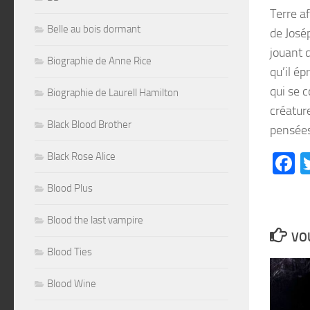
Terre af
Belle au bois dormant
de José
jouant 
Biographie de Anne Rice
qu’il é
qui se 
Biographie de Laurell Hamilton
créatur
Black Blood Brother
pensées
Black Rose Alice
F
Blood Plus
Blood the last vampire
VOU
Blood Ties
Blood Wine