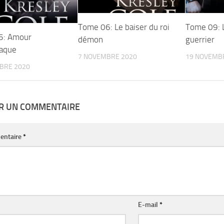
Tome 06: Le baiser du roi
Tome 09: L
5: Amour
démon
guerrier
aque
7 NOVEMBRE 2020
19 NOVEMB
BRE 2020
ER UN COMMENTAIRE
entaire
*
E-mail
*