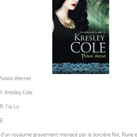
Poison éternel
 Kresley Cole
: J’ai Lu
E:
r d’un royaume gravement menacé par la sorcière Nix, Rune 