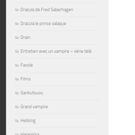
Dracula de Fred Saberhagen
Dracula le prince valaque
Drain
Entretien avec un vampire – série télé
Favole
Films
Gankutsuou
Grand vampire
Hellsing
Higanjima