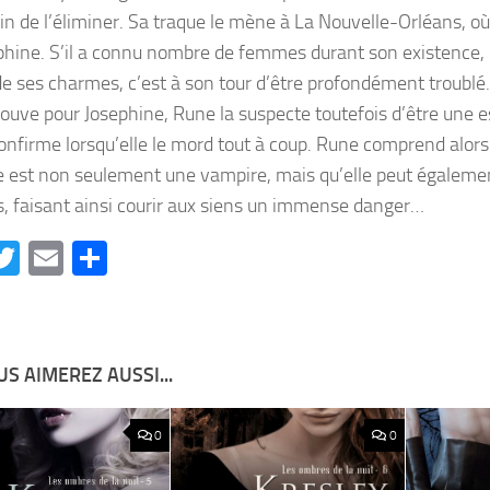
in de l’éliminer. Sa traque le mène à La Nouvelle-Orléans, où i
phine. S’il a connu nombre de femmes durant son existence, q
de ses charmes, c’est à son tour d’être profondément troublé.
prouve pour Josephine, Rune la suspecte toutefois d’être une e
confirme lorsqu’elle le mord tout à coup. Rune comprend alor
e est non seulement une vampire, mais qu’elle peut égalemen
, faisant ainsi courir aux siens un immense danger…
acebook
Twitter
Email
Partager
S AIMEREZ AUSSI...
0
0