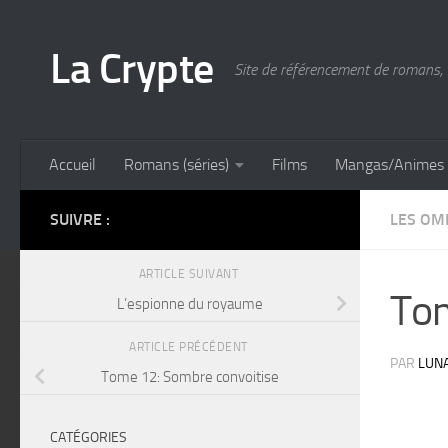
Skip to content
La Crypte
Site de référencement de romans, 
Accueil
Romans (séries)
Films
Mangas/Animes
SUIVRE :
LES OM
ARTICLE SUIVANT
Tom
L’espionne du royaume
ARTICLE PRÉCÉDENT
PAR
LUN
Tome 12: Sombre convoitise
CATÉGORIES