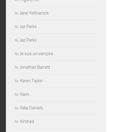
Jane Yellowrock
Jaz Parks
Jaz Parks
Je suis un vampire
Jonathan Barrett
Karen Taylor
Karin
Kate Daniels
Kindred