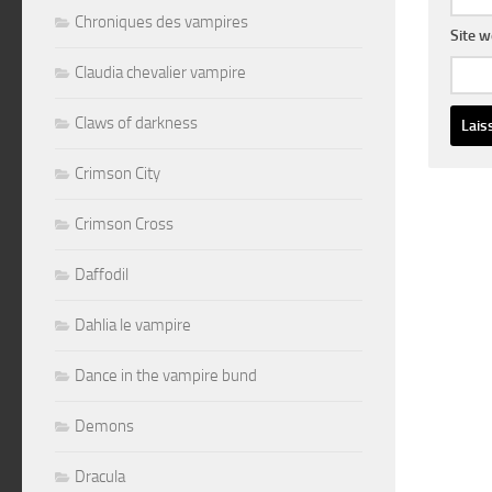
Chroniques des vampires
Site 
Claudia chevalier vampire
Claws of darkness
Altern
Crimson City
Crimson Cross
Daffodil
Dahlia le vampire
Dance in the vampire bund
Demons
Dracula