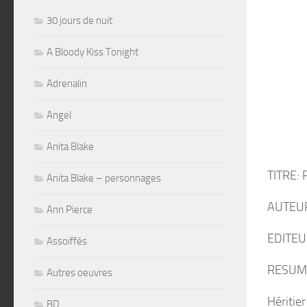
30 jours de nuit
A Bloody Kiss Tonight
Adrenalin
Angel
Anita Blake
TITRE: 
Anita Blake – personnages
AUTEUR:
Ann Pierce
EDITEUR
Assoiffés
RESUM
Autres oeuvres
Héritie
BD