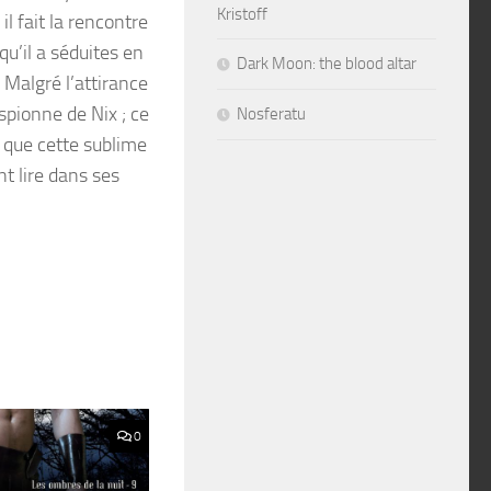
Kristoff
l fait la rencontre
u’il a séduites en
Dark Moon: the blood altar
 Malgré l’attirance
spionne de Nix ; ce
Nosferatu
s que cette sublime
t lire dans ses
0