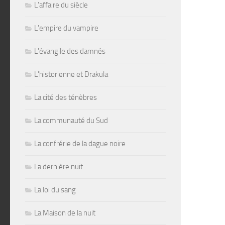
L'affaire du siècle
L'empire du vampire
L'évangile des damnés
L'historienne et Drakula
La cité des ténèbres
La communauté du Sud
La confrérie de la dague noire
La dernière nuit
La loi du sang
La Maison de la nuit