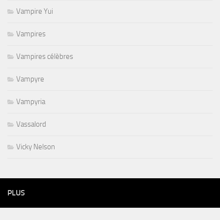
Vampire Yui
Vampires
Vampires célèbres
Vampyre
Vampyria
Vassalord
Vicky Nelson
PLUS