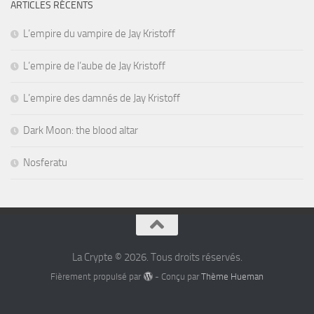
ARTICLES RÉCENTS
L’empire du vampire de Jay Kristoff
L’empire de l’aube de Jay Kristoff
L’empire des damnés de Jay Kristoff
Dark Moon: the blood altar
Nosferatu
La Crypte © 2026. Tous droits réservés.
Fièrement propulsé par
- Conçu par
Thème Hueman