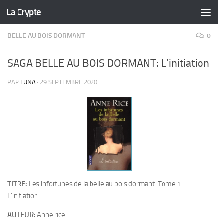
La Crypte
Skip to content
BELLE AU BOIS DORMANT
0
SAGA BELLE AU BOIS DORMANT: L’initiation
PAR
LUNA
·
29 SEPTEMBRE 2020
TITRE:
Les infortunes de la belle au bois dormant. Tome 1:
L’initiation
AUTEUR:
Anne rice