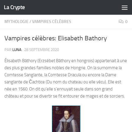
La Crypte
Skip to content
MYTHOLOGIE
/
VAMPIRES CÉLÈBRES
0
Vampires célèbres: Elisabeth Bathory
PAR
LUNA
·
28 SEPTEMBRE 2020
Élisabeth Báthory (Erzsébet Báthory en hongrois) appartenait à une
des plus grandes familles nobles de Hongrie. On la surnomme la
Comtesse Sanglante, la Comtesse Dracula ou encore la Dame
sanglante de Čachtice (Du nom du chateau ou elle vécu). Elle est
née en 1560. On dit qu’elle s’ennuyait seule dans son grand
château et pour se divertir se fit entourer de mages et de sorciers.