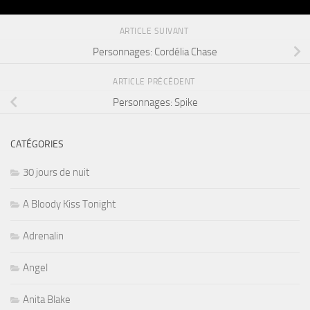
ARTICLE SUIVANT
Personnages: Cordélia Chase
ARTICLE PRÉCÉDENT
Personnages: Spike
CATÉGORIES
30 jours de nuit
A Bloody Kiss Tonight
Adrenalin
Angel
Anita Blake