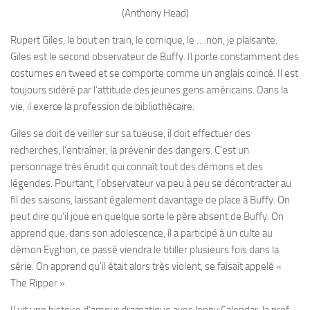
(Anthony Head)
Rupert Giles, le bout en train, le comique, le ….non, je plaisante.
Giles est le second observateur de Buffy. Il porte constamment des
costumes en tweed et se comporte comme un anglais coincé. Il est
toujours sidéré par l’attitude des jeunes gens américains. Dans la
vie, il exerce la profession de bibliothécaire.
Giles se doit de veiller sur sa tueuse, il doit effectuer des
recherches, l’entraîner, la prévenir des dangers. C’est un
personnage très érudit qui connaît tout des démons et des
légendes. Pourtant, l’observateur va peu à peu se décontracter au
fil des saisons, laissant également davantage de place à Buffy. On
peut dire qu’il joue en quelque sorte le père absent de Buffy. On
apprend que, dans son adolescence, il a participé à un culte au
démon Eyghon, ce passé viendra le titiller plusieurs fois dans la
série. On apprend qu’il était alors très violent, se faisait appelé «
The Ripper ».