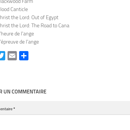
Blackwood Farm
lood Canticle
hrist the Lord: Out of Egypt
hrist the Lord: The Road to Cana
’heure de l’ange
’épreuve de l’ange
acebook
Twitter
Email
Partager
ER UN COMMENTAIRE
entaire
*