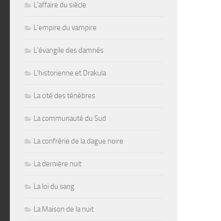
L'affaire du siècle
L'empire du vampire
L'évangile des damnés
L'historienne et Drakula
La cité des ténèbres
La communauté du Sud
La confrérie de la dague noire
La dernière nuit
La loi du sang
La Maison de la nuit