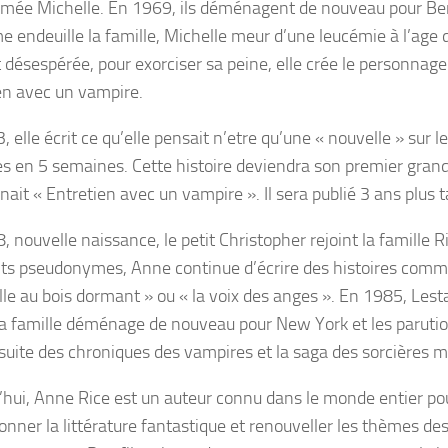
ée Michelle. En 1969, ils déménagent de nouveau pour Ber
e endeuille la famille, Michelle meur d’une leucémie à l’age
t désespérée, pour exorciser sa peine, elle crée le personnag
en avec un vampire.
 elle écrit ce qu’elle pensait n’etre qu’une « nouvelle » sur 
s en 5 semaines. Cette histoire deviendra son premier grand
nait « Entretien avec un vampire ». Il sera publié 3 ans plus t
 nouvelle naissance, le petit Christopher rejoint la famille R
nts pseudonymes, Anne continue d’écrire des histoires comm
elle au bois dormant » ou « la voix des anges ». En 1985, Lest
La famille déménage de nouveau pour New York et les paruti
 suite des chroniques des vampires et la saga des sorcières m
’hui, Anne Rice est un auteur connu dans le monde entier po
ionner la littérature fantastique et renouveller les thèmes de