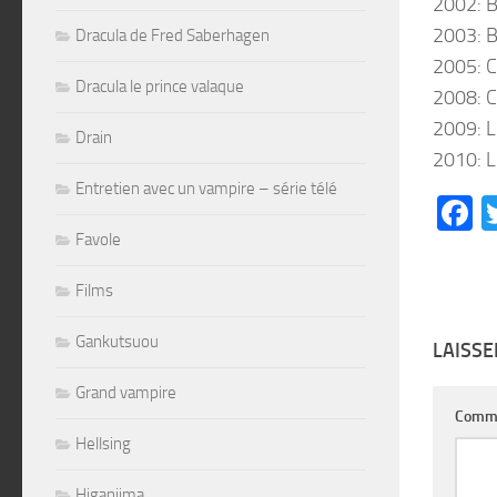
2002: 
2003: B
Dracula de Fred Saberhagen
2005: C
Dracula le prince valaque
2008: C
2009: L
Drain
2010: L
Entretien avec un vampire – série télé
F
Favole
Films
Gankutsuou
LAISS
Grand vampire
Comm
Hellsing
Higanjima