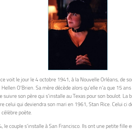
ce voit le jour le 4 octobre 1941, à la Nouvelle Orléans, de s
Hellen O’Brien. Sa mère décède alors qu’elle n’a que 15 ans e
e suivre son père qui s’installe au Texas pour son boulot. La bà
re celui qui deviendra son mari en 1961, Stan Rice. Celui ci d
n célèbre poète.
 le couple s’installe à San Francisco. Ils ont une petite fille 