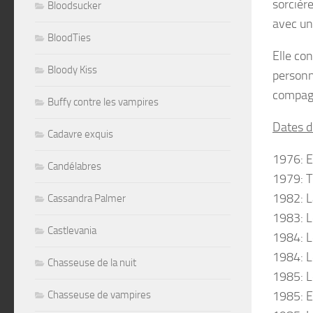
sorcièr
Bloodsucker
avec un
BloodTies
Elle co
Bloody Kiss
personna
compagn
Buffy contre les vampires
Dates d
Cadavre exquis
1976: E
Candélabres
1979: T
1982: L
Cassandra Palmer
1983: L
Castlevania
1984: L
1984: L
Chasseuse de la nuit
1985: L
Chasseuse de vampires
1985: E