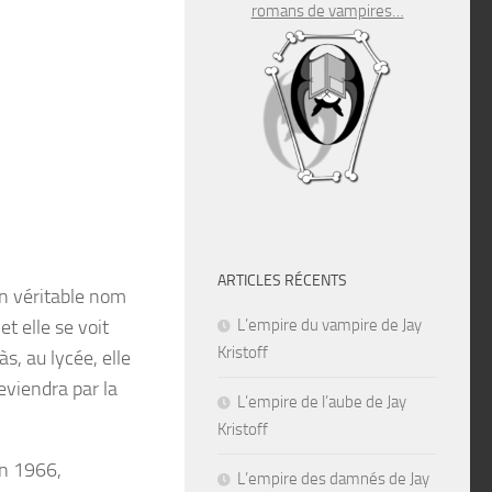
romans de vampires…
ARTICLES RÉCENTS
on véritable nom
t elle se voit
L’empire du vampire de Jay
Kristoff
s, au lycée, elle
eviendra par la
L’empire de l’aube de Jay
Kristoff
en 1966,
L’empire des damnés de Jay