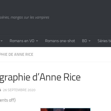
séries, mangas sur les vampires
Romans en VO
Romans one-shot
BD
Séries t
PHIE DE ANNE RICE
graphie d’Anne Rice
A
·
26 SEPTEMBRE 2020
nts off}