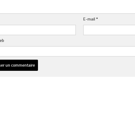
E-mail
*
web
ative: