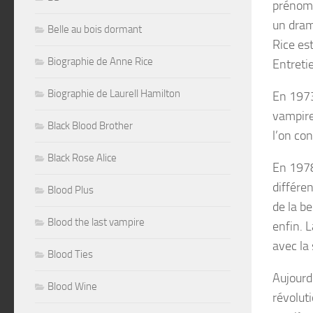
prénomm
un dram
Belle au bois dormant
Rice es
Biographie de Anne Rice
Entreti
Biographie de Laurell Hamilton
En 1973,
vampire
Black Blood Brother
l’on con
Black Rose Alice
En 1978,
différe
Blood Plus
de la b
Blood the last vampire
enfin. 
avec la
Blood Ties
Aujourd
Blood Wine
révolut