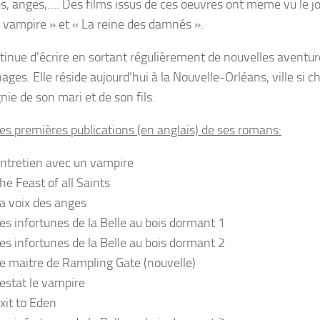
es, anges,…. Des films issus de ces oeuvres ont meme vu le jo
 vampire » et « La reine des damnés ».
ntinue d’écrire en sortant régulièrement de nouvelles aventur
ges. Elle réside aujourd’hui à la Nouvelle-Orléans, ville si c
ie de son mari et de son fils.
es premières publications (en anglais) de ses romans:
ntretien avec un vampire
he Feast of all Saints
a voix des anges
es infortunes de la Belle au bois dormant 1
es infortunes de la Belle au bois dormant 2
e maitre de Rampling Gate (nouvelle)
estat le vampire
xit to Eden