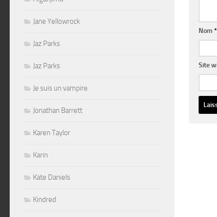
Jane Yellowrock
Nom
*
Jaz Parks
Site 
Jaz Parks
Je suis un vampire
Jonathan Barrett
Altern
Karen Taylor
Karin
Kate Daniels
Kindred