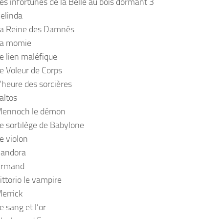
es infortunes de la Belle au bois dormant 3
elinda
La Reine des Damnés
La momie
e lien maléfique
e Voleur de Corps
’heure des sorcières
altos
Mennoch le démon
e sortilège de Babylone
e violon
Pandora
Armand
ittorio le vampire
errick
 sang et l’or