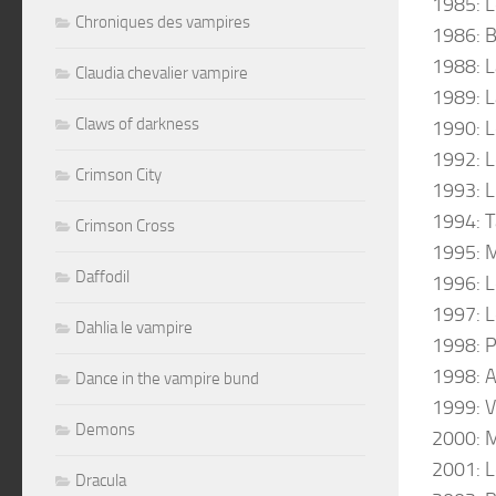
1985: L
Chroniques des vampires
1986: B
1988: 
Claudia chevalier vampire
1989: 
Claws of darkness
1990: L
1992: L
Crimson City
1993: L
1994: T
Crimson Cross
1995: 
Daffodil
1996: L
1997: L
Dahlia le vampire
1998: 
1998: 
Dance in the vampire bund
1999: V
Demons
2000: M
2001: Le
Dracula