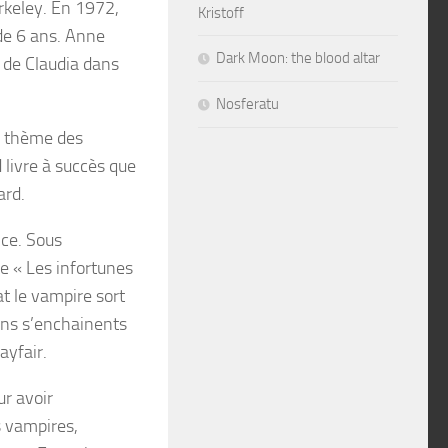
keley. En 1972,
Kristoff
 de 6 ans. Anne
Dark Moon: the blood altar
e de Claudia dans
Nosferatu
le thème des
 livre à succès que
ard.
ice. Sous
e « Les infortunes
at le vampire sort
ons s’enchainents
ayfair.
ur avoir
s vampires,