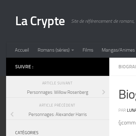
Skip to content
La Crypte
Site de référencement de romans, 
Accueil
Romans (séries)
Films
Mangas/Animes
SUIVRE :
BIOGRA
ARTICLE SUIVANT
Bio
Personnages: Willow Rosenberg
ARTICLE PRÉCÉDENT
PAR
LUN
Personnages: Alexander Harris
{jcomme
CATÉGORIES