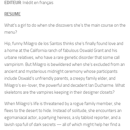
EDITEUR
: Inédit en français
RESUME
What’s a girl to do when she discovers she’s the main course on the
menu?
Hip, funny Milagro de los Santos thinks she’s finally found love and
a home at the California ranch of fabulous Oswald Grant and his
urbane relatives, who have a rare genetic disorder that some call
vampirism. But Milagro is bewildered when she’s excluded from an
ancient and mysterious midnight ceremony whose participants
include Oswald’s unfriendly parents, a creepy family elder, and
Milagro’s ex-lover, the powerful and decadent Ian Ducharme. What
skeletons are the vampires keeping in their designer closets?
When Milagro’s life is threatened by a rogue family member, she
flees to the desert to hide. Instead of solitude, she encounters an
egomaniacal actor, a partying heiress, a sly tabloid reporter, and a
lavish spa full of dark secrets — all of which might help her find a