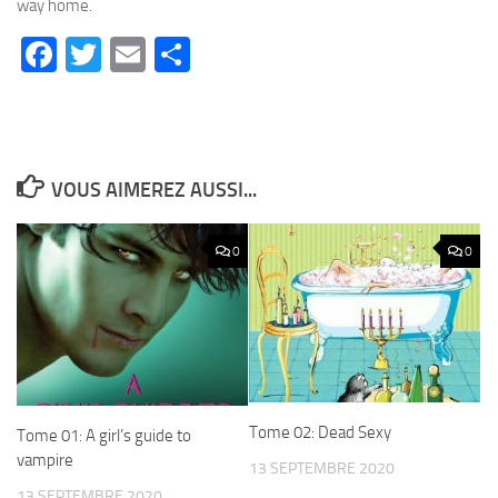
way home.
Facebook
Twitter
Email
Partager
VOUS AIMEREZ AUSSI...
0
0
Tome 02: Dead Sexy
Tome 01: A girl’s guide to
vampire
13 SEPTEMBRE 2020
13 SEPTEMBRE 2020