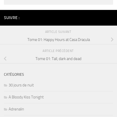
Alternative:
SUIVRE :
ARTICLE SUIVANT
Tome 01: Happy Hours at Casa Dracula
ARTICLE PRÉCÉDENT
Tome 01: Tall, dark and dead
CATÉGORIES
30 jours de nuit
A Bloody Kiss Tonight
Adrenalin