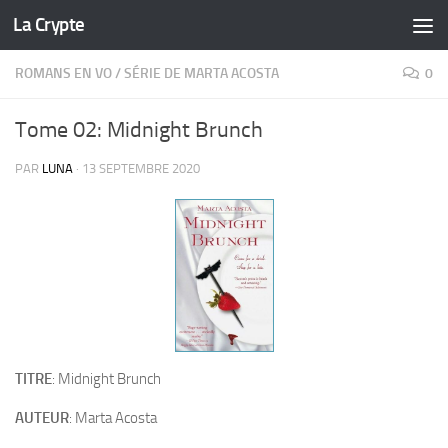
La Crypte
Skip to content
ROMANS EN VO
/
SÉRIE DE MARTA ACOSTA
0
Tome 02: Midnight Brunch
PAR
LUNA
·
13 SEPTEMBRE 2020
TITRE
: Midnight Brunch
AUTEUR
: Marta Acosta