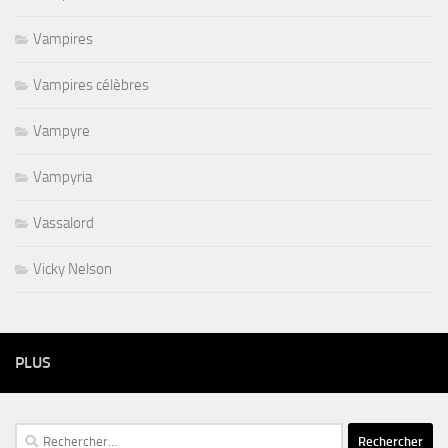
Vampires
Vampires célèbres
Vampyre
Vampyria
Vassalord
Vicky Nelson
PLUS
Rechercher :