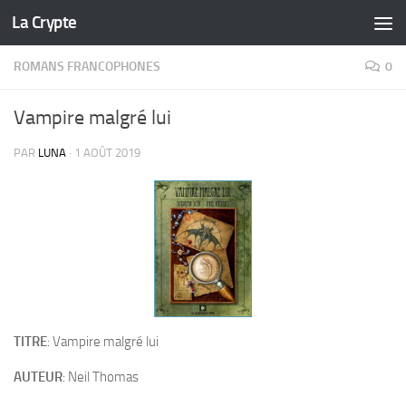
La Crypte
Skip to content
ROMANS FRANCOPHONES
0
Vampire malgré lui
PAR
LUNA
·
1 AOÛT 2019
TITRE
: Vampire malgré lui
AUTEUR
: Neil Thomas