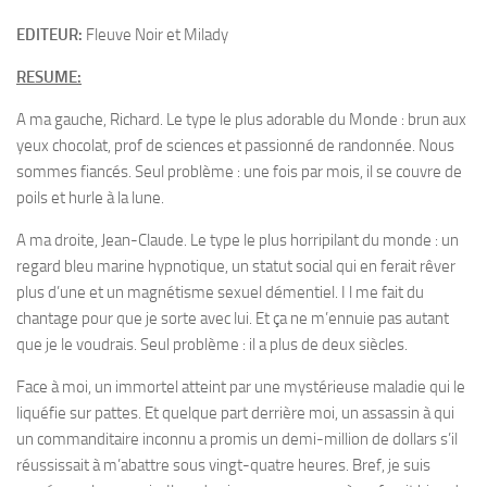
EDITEUR:
Fleuve Noir et Milady
RESUME:
A ma gauche, Richard. Le type le plus adorable du Monde : brun aux
yeux chocolat, prof de sciences et passionné de randonnée. Nous
sommes fiancés. Seul problème : une fois par mois, il se couvre de
poils et hurle à la lune.
A ma droite, Jean-Claude. Le type le plus horripilant du monde : un
regard bleu marine hypnotique, un statut social qui en ferait rêver
plus d’une et un magnétisme sexuel démentiel. I l me fait du
chantage pour que je sorte avec lui. Et ça ne m’ennuie pas autant
que je le voudrais. Seul problème : il a plus de deux siècles.
Face à moi, un immortel atteint par une mystérieuse maladie qui le
liquéfie sur pattes. Et quelque part derrière moi, un assassin à qui
un commanditaire inconnu a promis un demi-million de dollars s’il
réussissait à m’abattre sous vingt-quatre heures. Bref, je suis