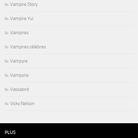
Vampire Story
Vampire Yui
Vampires
Vampires célèbres
Vampyre
Vampyria
Vassalord
Vicky Nelson
PLUS