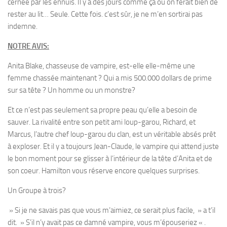
cernée par les ennuis. Il y a des jours comme ça où on ferait bien de
rester au lit… Seule. Cette fois. c’est sûr, je ne m’en sortirai pas
indemne.
NOTRE AVIS:
Anita Blake, chasseuse de vampire, est-elle elle-même une
femme chassée maintenant ? Qui a mis 500.000 dollars de prime
sur sa tête ? Un homme ou un monstre?
Et ce n’est pas seulement sa propre peau qu’elle a besoin de
sauver. La rivalité entre son petit ami loup-garou, Richard, et
Marcus, l’autre chef loup-garou du clan, est un véritable absés prêt
à exploser. Et il y a toujours Jean-Claude, le vampire qui attend juste
le bon moment pour se glisser à l’intérieur de la tête d’Anita et de
son coeur. Hamilton vous réserve encore quelques surprises.
Un Groupe à trois?
» Si je ne savais pas que vous m’aimiez, ce serait plus facile, » a t’il
dit. » S’il n’y avait pas ce damné vampire, vous m’épouseriez « .