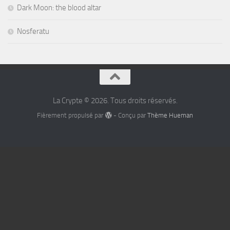
Dark Moon: the blood altar
Nosferatu
La Crypte © 2026. Tous droits réservés.
Fièrement propulsé par
- Conçu par
Thème Hueman