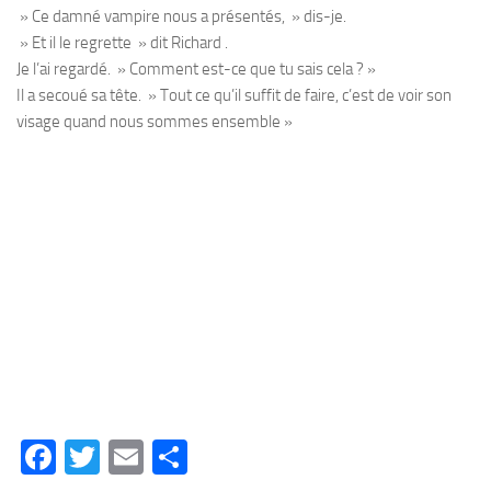
» Ce damné vampire nous a présentés, » dis-je.
» Et il le regrette » dit Richard .
Je l’ai regardé. » Comment est-ce que tu sais cela ? »
Il a secoué sa tête. » Tout ce qu’il suffit de faire, c’est de voir son
visage quand nous sommes ensemble »
Facebook
Twitter
Email
Partager