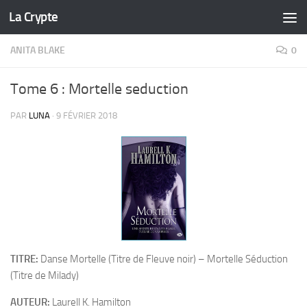
La Crypte
Skip to content
ANITA BLAKE
0
Tome 6 : Mortelle seduction
PAR
LUNA
·
9 FÉVRIER 2018
TITRE:
Danse Mortelle (Titre de Fleuve noir) – Mortelle Séduction
(Titre de Milady)
AUTEUR:
Laurell K. Hamilton