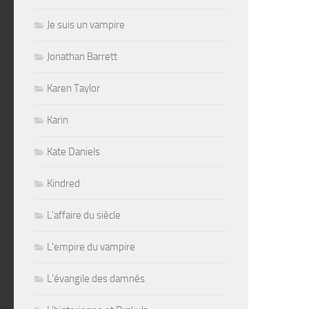
Je suis un vampire
Jonathan Barrett
Karen Taylor
Karin
Kate Daniels
Kindred
L'affaire du siècle
L'empire du vampire
L'évangile des damnés