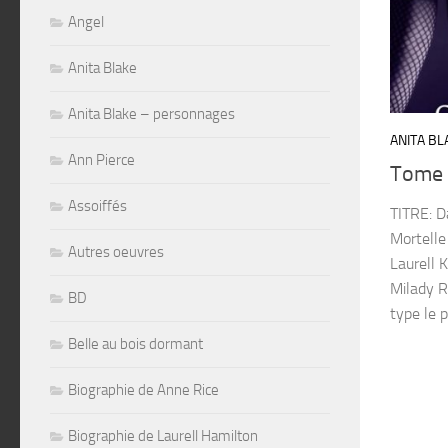
Angel
Anita Blake
Anita Blake – personnages
ANITA BL
Ann Pierce
Tome 6
Assoiffés
TITRE: D
Mortelle
Autres oeuvres
Laurell 
Milady R
BD
type le 
Belle au bois dormant
Biographie de Anne Rice
Biographie de Laurell Hamilton