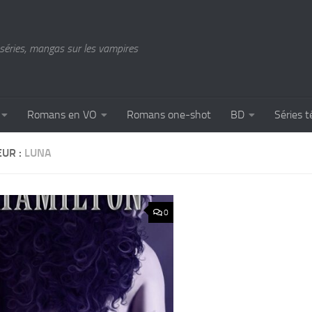
séries, mangas sur les vampires
Romans en VO
Romans one-shot
BD
Séries t
EUR :
LUNA
0