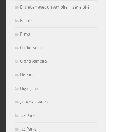
Entretien avec un vampire – série télé
Favole
Films
Gankutsuou
Grand vampire
Hellsing
Higanjima
Jane Yellowrock
Jaz Parks
Jaz Parks