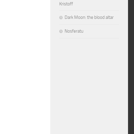
Kristoff
Dark Moon: the blood altar
Nosferatu