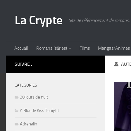
Skip to content
La Crypte
Site de référencement de romans, 
Accueil
Romans (séries)
Films
Mangas/Animes
SUIVRE :
AUT
CATÉGORIES
30 jours de nuit
A Bloody Kiss Tonight
Adrenalin