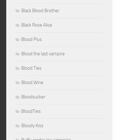
Black Blood Brother
Black Rose Alice
Blood Plus
Blood the last vampire
Blood Ties
Blood Wine
Bloodsucker
BloodTies
Bloody Kiss