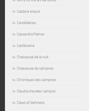
Buffy contre les vampires
Cadavre exquis
Candélabres
Cassandra Palmer
Castlevania
Chasseuse de la nuit
Chasseuse de vampires
Chroniques des vampires
Claudia chevalier vampire
Claws of darkness