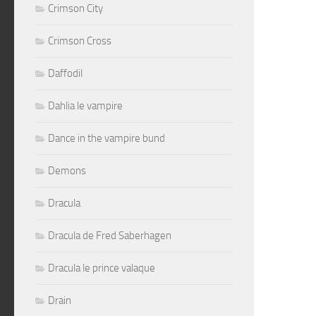
Crimson City
Crimson Cross
Daffodil
Dahlia le vampire
Dance in the vampire bund
Demons
Dracula
Dracula de Fred Saberhagen
Dracula le prince valaque
Drain