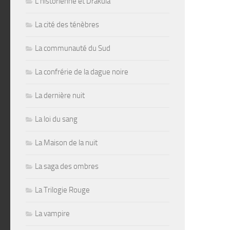
L'historienne et Drakula
La cité des ténèbres
La communauté du Sud
La confrérie de la dague noire
La dernière nuit
La loi du sang
La Maison de la nuit
La saga des ombres
La Trilogie Rouge
La vampire