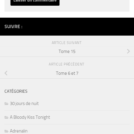
Alternative:
SUIVRE :
ARTICLE SUIVANT
Tome 15
ARTICLE PRÉCÉDENT
Tome 6 et 7
CATÉGORIES
30 jours de nuit
A Bloody Kiss Tonight
Adrenalin