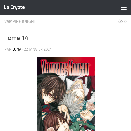
La Crypte
Skip to content
VAMPIRE KNIGHT
0
Tome 14
PAR
LUNA
·
22 JANVIER 2021