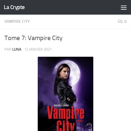
La Crypte
Skip to content
VAMPIRE CITY
0
Tome 7: Vampire City
PAR
LUNA
·
12 JANVIER 2021