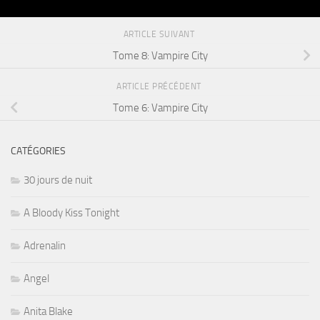
ARTICLE SUIVANT
Tome 8: Vampire City
ARTICLE PRÉCÉDENT
Tome 6: Vampire City
CATÉGORIES
30 jours de nuit
A Bloody Kiss Tonight
Adrenalin
Angel
Anita Blake