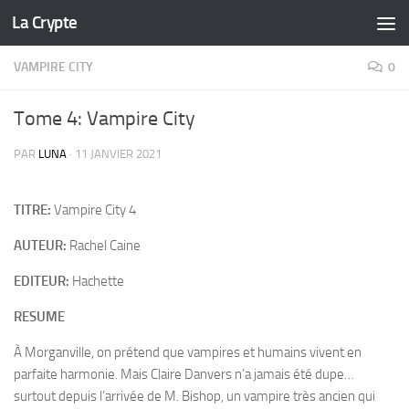
La Crypte
Skip to content
VAMPIRE CITY
0
Tome 4: Vampire City
PAR
LUNA
·
11 JANVIER 2021
TITRE:
Vampire City 4
AUTEUR:
Rachel Caine
EDITEUR:
Hachette
RESUME
À Morganville, on prétend que vampires et humains vivent en
parfaite harmonie. Mais Claire Danvers n’a jamais été dupe…
surtout depuis l’arrivée de M. Bishop, un vampire très ancien qui