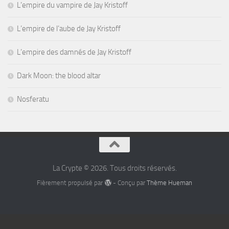
L’empire du vampire de Jay Kristoff
L’empire de l’aube de Jay Kristoff
L’empire des damnés de Jay Kristoff
Dark Moon: the blood altar
Nosferatu
La Crypte © 2026. Tous droits réservés.
Fièrement propulsé par
- Conçu par
Thème Hueman