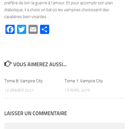
préfère de loin la guerre à l’amour. Et pour accomplir son plan
diabolique, il a choisi un bal où les vampires choisissent des
cavalières bien vivantes…
Facebook
Twitter
Email
Partager
VOUS AIMEREZ AUSSI...
Tome 8: Vampire City
0
Tome 1: Vampire City
0
12 JANVIER 2021
13 AVRIL 2019
LAISSER UN COMMENTAIRE