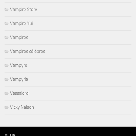
Vampire Story
Vampire Yui
Vampires
Vampires célèbres
Vampyre
Vampyria
Vassalord
Vicky Nelson
PLUS