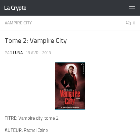
La Crypte
Skip to content
VAMPIRE CITY
0
Tome 2: Vampire City
PAR
LUNA
·
13 AVRIL 2019
TITRE:
Vampire city, tome 2
AUTEUR:
Rachel Caine