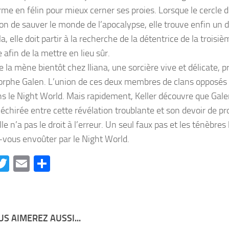
me en félin pour mieux cerner ses proies. Lorsque le cercle de
ion de sauver le monde de l’apocalypse, elle trouve enfin un d
a, elle doit partir à la recherche de la détentrice de la trois
afin de la mettre en lieu sûr.
e la mène bientôt chez Iliana, une sorcière vive et délicate, 
phe Galen. L’union de ces deux membres de clans opposés 
ns le Night World. Mais rapidement, Keller découvre que Gal
échirée entre cette révélation troublante et son devoir de pr
elle n’a pas le droit à l’erreur. Un seul faux pas et les ténèbr
-vous envoûter par le Night World.
acebook
Twitter
Email
Partager
S AIMEREZ AUSSI...