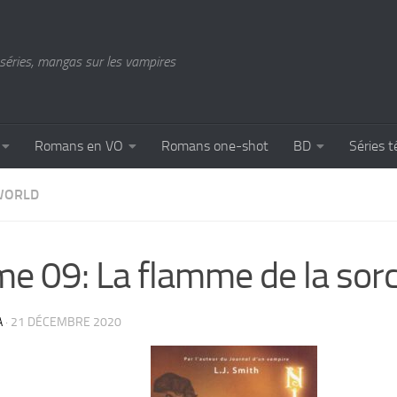
séries, mangas sur les vampires
Romans en VO
Romans one-shot
BD
Séries t
WORLD
e 09: La flamme de la sorc
A
·
21 DÉCEMBRE 2020