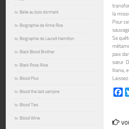
transfor
Belle au bois dormant
la miss
Pour cel
Biographie de Anne Rice
sauvage 
Sa quêt
Biographie de Laurell Hamilton
métamor
Black Blood Brother
paix da
sœur. D
Black Rose Alice
Iliana, 
Laissez
Blood Plus
F
Blood the last vampire
Blood Ties
Blood Wine
VOU