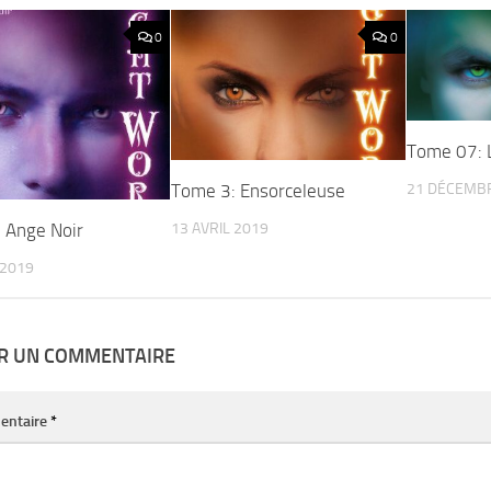
0
0
Tome 07: 
21 DÉCEMB
Tome 3: Ensorceleuse
13 AVRIL 2019
 Ange Noir
 2019
ER UN COMMENTAIRE
entaire
*