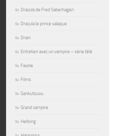
Dracula de Fred Saberhagen
Dracula le prince valaque
Drain
Entretien avec un vampire – série télé
Favole
Films
Gankutsuou
Grand vampire
Hellsing
Higanjima