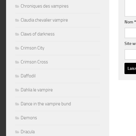
Chroniques des vampires
Claudia chevalier vampire
Nom
*
Claws of darkness
Site 
Crimson City
Crimson Cross
Daffodil
Altern
Dahlia le vampire
Dance in the vampire bund
Demons
Dracula