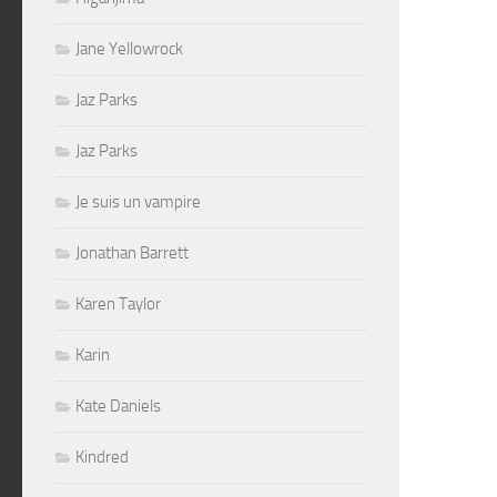
Jane Yellowrock
Jaz Parks
Jaz Parks
Je suis un vampire
Jonathan Barrett
Karen Taylor
Karin
Kate Daniels
Kindred