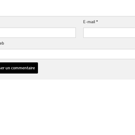
E-mail
*
web
ative: