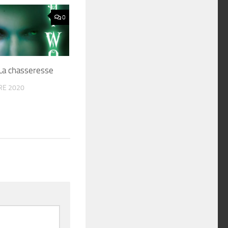
0
La chasseresse
RE 2020