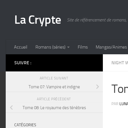
Skip to content
La Crypte
Site de référencement de romans, 
Accueil
Romans (séries)
Films
Mangas/Animes
SUIVRE :
NIGHT 
ARTICLE SUIVANT
Tom
Tome 07: Vampire et indigne
ARTICLE PRÉCÉDENT
PAR
LUN
Tome 08: Le royaume des ténèbres
CATÉGORIES