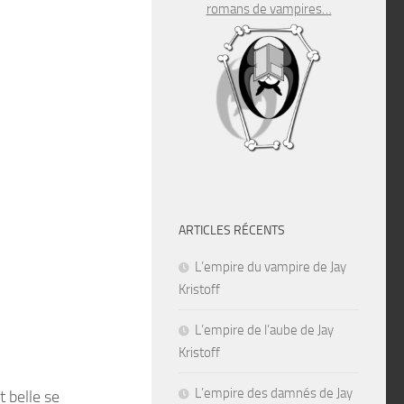
romans de vampires…
ARTICLES RÉCENTS
L’empire du vampire de Jay
Kristoff
L’empire de l’aube de Jay
Kristoff
L’empire des damnés de Jay
 belle se