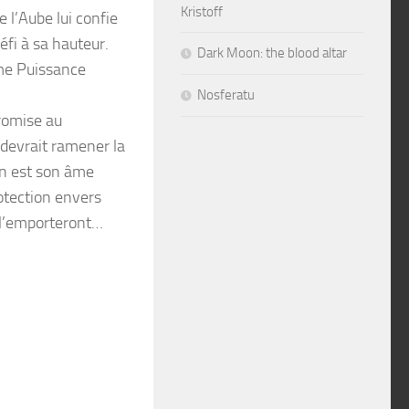
Kristoff
 l’Aube lui confie
éfi à sa hauteur.
Dark Moon: the blood altar
ième Puissance
Nosferatu
promise au
devrait ramener la
en est son âme
otection envers
es l’emporteront…