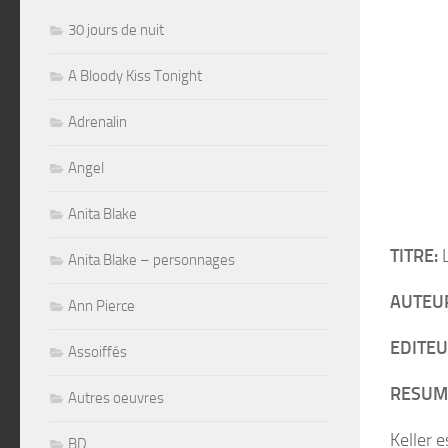
30 jours de nuit
A Bloody Kiss Tonight
Adrenalin
Angel
Anita Blake
TITRE:
L
Anita Blake – personnages
AUTEU
Ann Pierce
EDITEU
Assoiffés
RESUM
Autres oeuvres
Keller 
BD