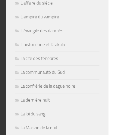
L'affaire du siècle
L'empire du vampire
L'évangile des damnés
L'historienne et Drakula
La cité des ténèbres
La communauté du Sud
La confrérie de la dague noire
La dernière nuit
La loi du sang
La Maison de la nuit