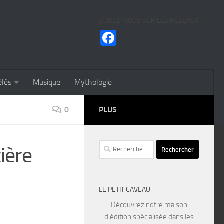
SUIVEZ-NOUS SUR LES RÉSEAUX
Facebook
élés
Musique
Mythologie
0
PLUS
Rechercher :
ière
LE PETIT CAVEAU
Découvrez notre maison
d’édition spécialisée dans les