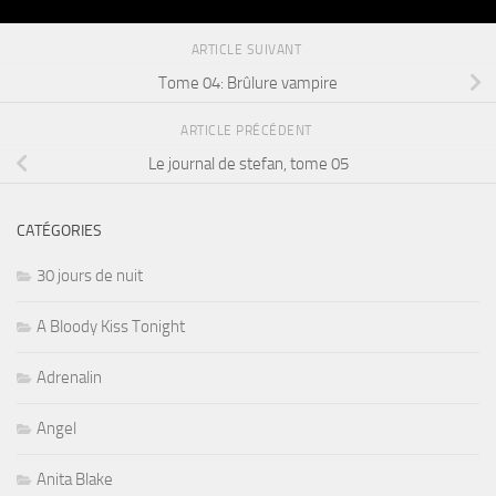
ARTICLE SUIVANT
Tome 04: Brûlure vampire
ARTICLE PRÉCÉDENT
Le journal de stefan, tome 05
CATÉGORIES
30 jours de nuit
A Bloody Kiss Tonight
Adrenalin
Angel
Anita Blake