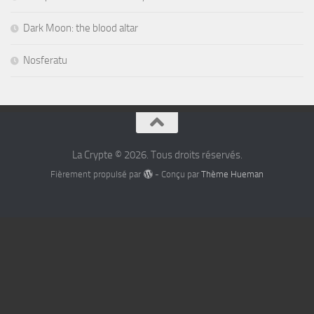
Dark Moon: the blood altar
Nosferatu
La Crypte © 2026. Tous droits réservés.
Fièrement propulsé par
- Conçu par
Thème Hueman