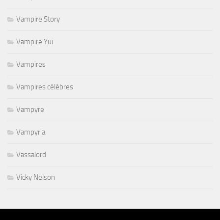
Vampire Story
Vampire Yui
Vampires
Vampires célèbres
Vampyre
Vampyria
Vassalord
Vicky Nelson