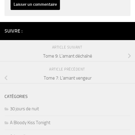
Alternative:
SUIVRE :
ARTICLE SUIVANT
Tome 9: L’amant déchaîné
ARTICLE PRÉCÉDENT
Tome 7: L’amant vengeur
CATÉGORIES
30 jours de nuit
A Bloody Kiss Tonight