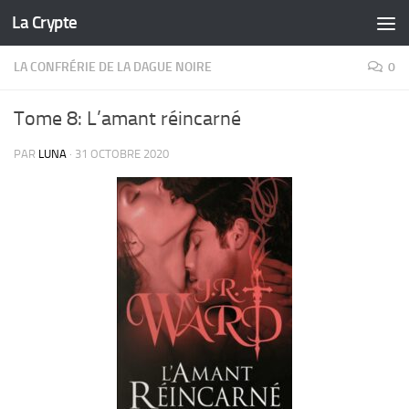
La Crypte
Skip to content
LA CONFRÉRIE DE LA DAGUE NOIRE
0
Tome 8: L’amant réincarné
PAR
LUNA
·
31 OCTOBRE 2020