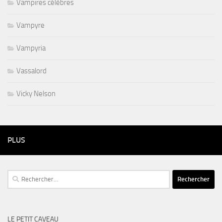
Vampires célèbres
Vampyre
Vampyria
Vassalord
Vicky Nelson
PLUS
Rechercher :
LE PETIT CAVEAU