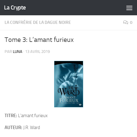
La Crypte
Skip to content
LA CONFRÉRIE DE LA DAGUE NOIRE
0
Tome 3: L’amant furieux
PAR
LUNA
·
13 AVRIL 2019
TITRE:
L’amant furieux
AUTEUR:
J.R. Ward