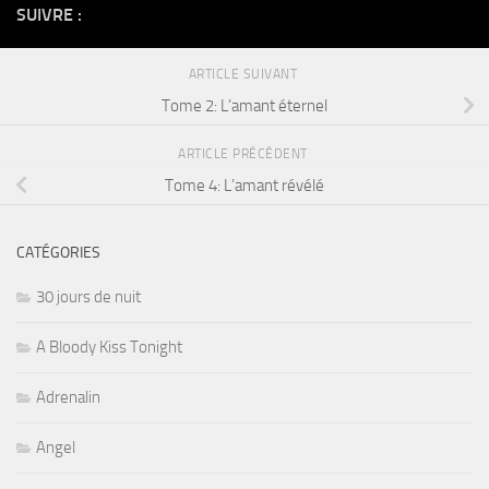
SUIVRE :
ARTICLE SUIVANT
Tome 2: L’amant éternel
ARTICLE PRÉCÉDENT
Tome 4: L’amant révélé
CATÉGORIES
30 jours de nuit
A Bloody Kiss Tonight
Adrenalin
Angel