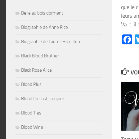
que le c
Belle au bois dormant
leurs a
Va-t-il 
Biographie de Anne Rice
F
Biographie de Laurell Hamilton
Black Blood Brother
Black Rose Alice
VOU
Blood Plus
Blood the last vampire
Blood Ties
Blood Wine