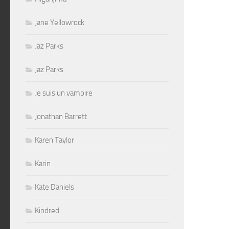
Jane Yellowrock
Jaz Parks
Jaz Parks
Je suis un vampire
Jonathan Barrett
Karen Taylor
Karin
Kate Daniels
Kindred