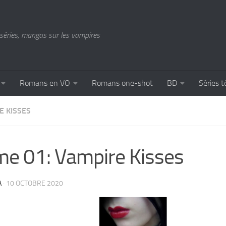
séries, mangas sur les vampires
Romans en VO
Romans one-shot
BD
Séries t
E KISSES
e 01: Vampire Kisses
A
·
10 OCTOBRE 2020