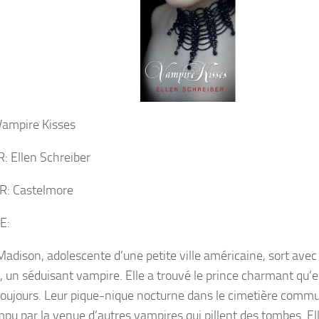
Vampire Kisses
 Ellen Schreiber
R: Castelmore
E:
adison, adolescente d’une petite ville américaine, sort ave
, un séduisant vampire. Elle a trouvé le prince charmant qu’e
toujours. Leur pique-nique nocturne dans le cimetière commu
mpu par la venue d’autres vampires qui pillent des tombes. El