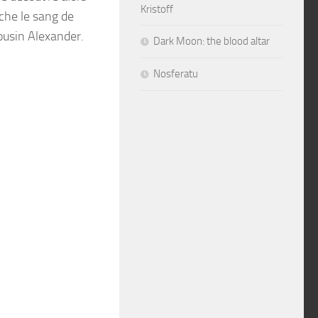
Kristoff
rche le sang de
ousin Alexander.
Dark Moon: the blood altar
Nosferatu