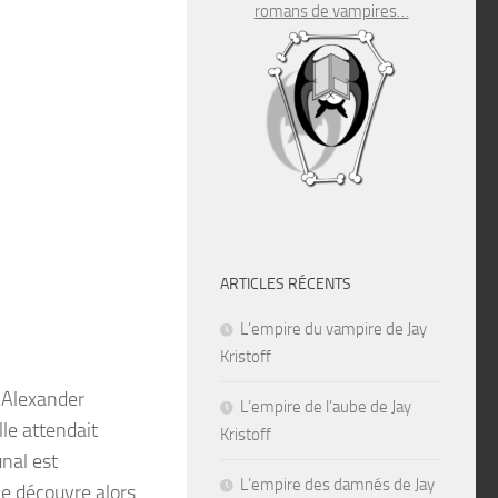
romans de vampires…
ARTICLES RÉCENTS
L’empire du vampire de Jay
Kristoff
c Alexander
L’empire de l’aube de Jay
lle attendait
Kristoff
nal est
L’empire des damnés de Jay
le découvre alors