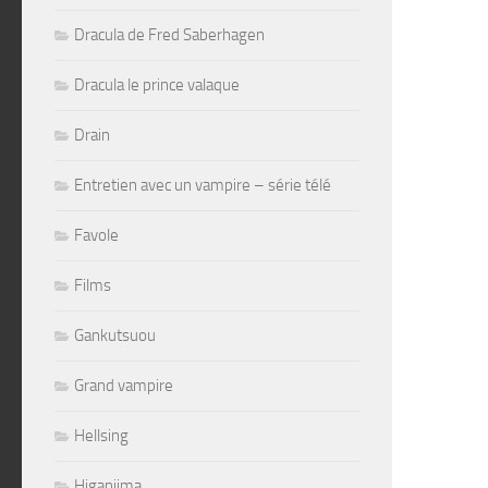
Dracula de Fred Saberhagen
Dracula le prince valaque
Drain
Entretien avec un vampire – série télé
Favole
Films
Gankutsuou
Grand vampire
Hellsing
Higanjima