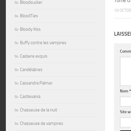
Tome 03
Bloodsucker
10 OCTO
BloodTies
Bloody Kiss
LAISS
Buffy contre les vampires
Comm
Cadavre exquis
Candélabres
Cassandra Palmer
Nom
*
Castlevania
Chasseuse de la nuit
Site 
Chasseuse de vampires