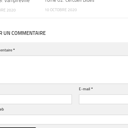
Tome 02: Cercueil Blues
: Vampireville
10 OCTOBRE 2020
BRE 2020
ER UN COMMENTAIRE
entaire
*
E-mail
*
web