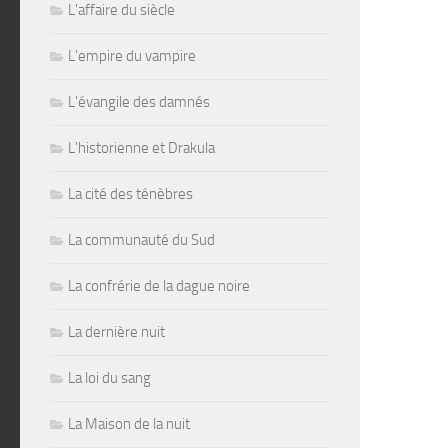
L'affaire du siècle
L'empire du vampire
L'évangile des damnés
L'historienne et Drakula
La cité des ténèbres
La communauté du Sud
La confrérie de la dague noire
La dernière nuit
La loi du sang
La Maison de la nuit