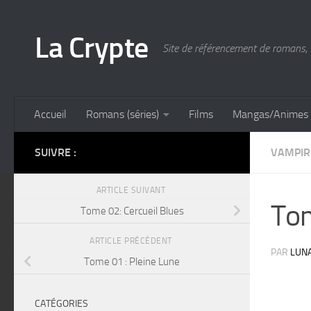
Skip to content
La Crypte
Site de référencement de romans, 
Accueil
Romans (séries)
Films
Mangas/Animes
SUIVRE :
VAMPIR
ARTICLE SUIVANT
Tom
Tome 02: Cercueil Blues
ARTICLE PRÉCÉDENT
PAR
LUN
Tome 01 : Pleine Lune
CATÉGORIES