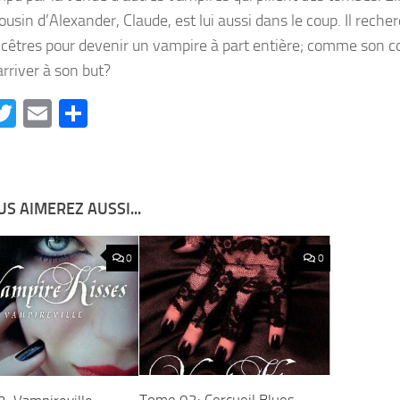
ousin d’Alexander, Claude, est lui aussi dans le coup. Il reche
ncêtres pour devenir un vampire à part entière; comme son c
arriver à son but?
acebook
Twitter
Email
Partager
S AIMEREZ AUSSI...
0
0