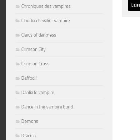
Chroniques des vampires
Altern
Claudia chevalier vampire
Claws of darkness
Crimson City
Crimson Cross
Daffodil
Dahlia le vampire
Dance in the vampire bund
Demons
Dracula