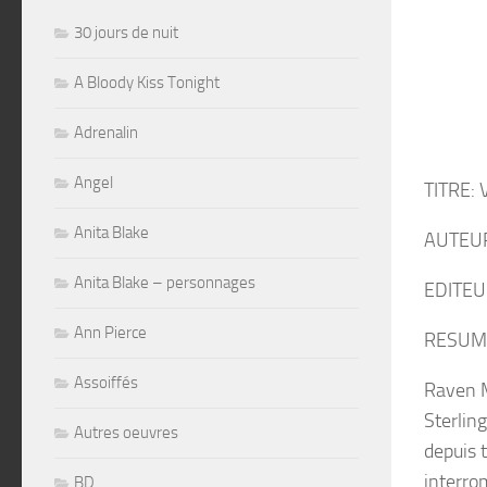
30 jours de nuit
A Bloody Kiss Tonight
Adrenalin
Angel
TITRE: 
Anita Blake
AUTEUR:
Anita Blake – personnages
EDITEU
Ann Pierce
RESUM
Assoiffés
R
aven M
Sterling
Autres oeuvres
depuis 
interro
BD