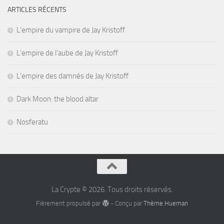
ARTICLES RÉCENTS
L’empire du vampire de Jay Kristoff
L’empire de l’aube de Jay Kristoff
L’empire des damnés de Jay Kristoff
Dark Moon: the blood altar
Nosferatu
La Crypte © 2026. Tous droits réservés.
Fièrement propulsé par
- Conçu par
Thème Hueman