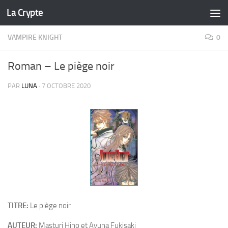
La Crypte
Skip to content
VAMPIRE KNIGHT
0
Roman – Le piège noir
PAR
LUNA
·
7 OCTOBRE 2020
TITRE:
Le piège noir
AUTEUR:
Masturi Hino et Ayuna Fukisaki