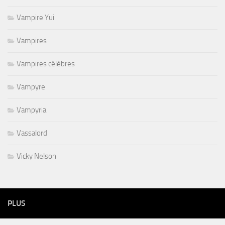
Vampire Yui
Vampires
Vampires célèbres
Vampyre
Vampyria
Vassalord
Vicky Nelson
PLUS