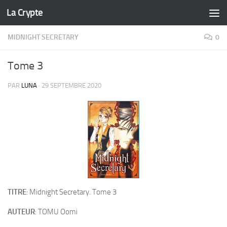
La Crypte
Skip to content
MIDNIGHT SECRETARY
0
Tome 3
PAR
LUNA
·
29 SEPTEMBRE 2020
TITRE
: Midnight Secretary. Tome 3
AUTEUR
: TOMU Oomi