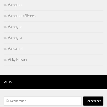
Vampires
Vampires célèbres
Vampyre
Vampyria
Vassalord
Vicky Nelson
PLUS
Rechercher :