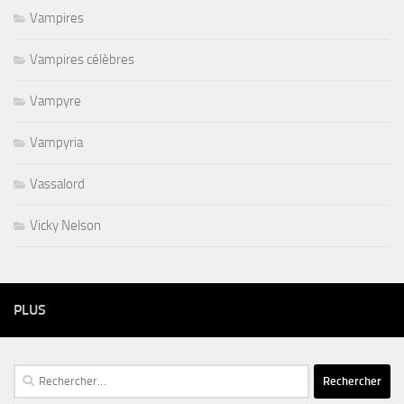
Vampires
Vampires célèbres
Vampyre
Vampyria
Vassalord
Vicky Nelson
PLUS
Rechercher :