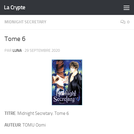
La Crypte
Skip to content
MIDNIGHT SECRETARY
0
Tome 6
PAR
LUNA
·
29 SEPTEMBRE 2020
TITRE
: Midnight Secretary. Tome 6
AUTEUR
: TOMU Oomi