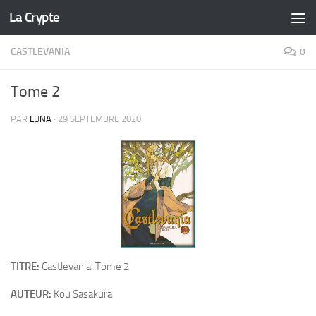
La Crypte
Skip to content
CASTLEVANIA
0
Tome 2
PAR
LUNA
·
29 SEPTEMBRE 2020
TITRE:
Castlevania. Tome 2
AUTEUR:
Kou Sasakura