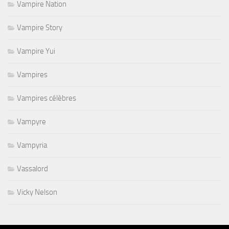
Vampire Nation
Vampire Story
Vampire Yui
Vampires
Vampires célèbres
Vampyre
Vampyria
Vassalord
Vicky Nelson