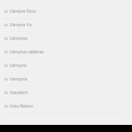
Vampire Story
Vampire Yui
Vampires
Vampires célèbres
Vampyre
Vampyria
Vassalord
Vicky Nelson