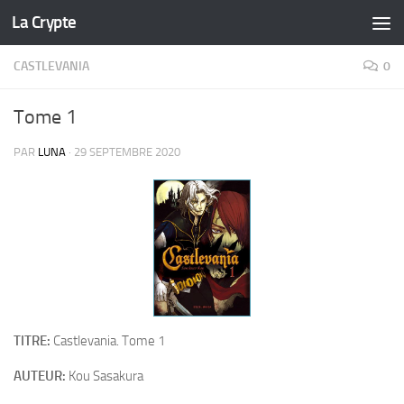
La Crypte
Skip to content
CASTLEVANIA
0
Tome 1
PAR
LUNA
·
29 SEPTEMBRE 2020
TITRE:
Castlevania. Tome 1
AUTEUR:
Kou Sasakura