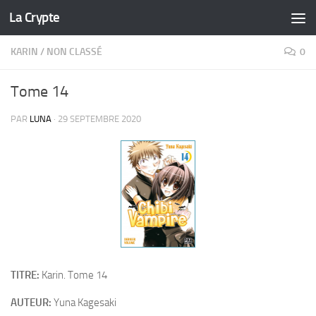
La Crypte
Skip to content
KARIN
/
NON CLASSÉ
0
Tome 14
PAR
LUNA
·
29 SEPTEMBRE 2020
TITRE:
Karin. Tome 14
AUTEUR:
Yuna Kagesaki