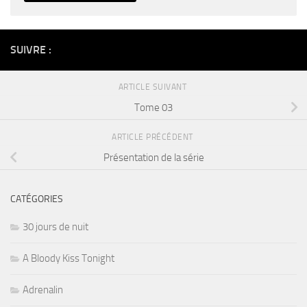
Alternative:
SUIVRE :
ARTICLE SUIVANT
Tome 03
ARTICLE PRÉCÉDENT
Présentation de la série
CATÉGORIES
30 jours de nuit
A Bloody Kiss Tonight
Adrenalin