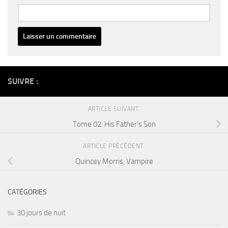
Alternative:
SUIVRE :
ARTICLE SUIVANT
Tome 02: His Father’s Son
ARTICLE PRÉCÉDENT
Quincey Morris, Vampire
CATÉGORIES
30 jours de nuit