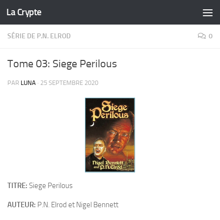
La Crypte
Skip to content
SÉRIE DE P.N. ELROD
0
Tome 03: Siege Perilous
PAR
LUNA
·
25 SEPTEMBRE 2020
TITRE:
Siege Perilous
AUTEUR:
P.N. Elrod et Nigel Bennett