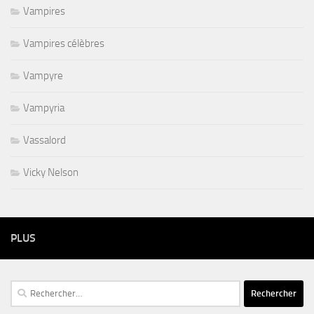
Vampires
Vampires célèbres
Vampyre
Vampyria
Vassalord
Vicky Nelson
PLUS
Rechercher :