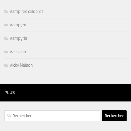
Vampires célèbres
Vampyre
Vampyria
Vassalord
Vicky Nelson
PLUS
Rechercher :