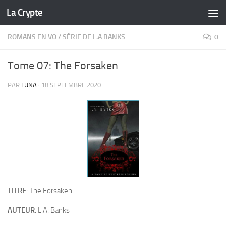
La Crypte
Skip to content
ROMANS EN VO
/
SÉRIE DE L.A BANKS
0
Tome 07: The Forsaken
PAR
LUNA
·
18 SEPTEMBRE 2020
TITRE
: The Forsaken
AUTEUR
: L.A. Banks