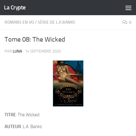
La Crypte
Skip to content
ROMANS EN VO
/
SÉRIE DE L.A BANKS
0
Tome 08: The Wicked
PAR
LUNA
·
14 SEPTEMBRE 2020
TITRE
: The Wicked
AUTEUR
: L.A. Banks