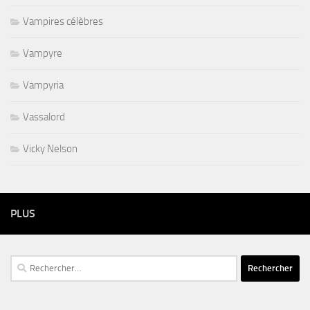
Vampires célèbres
Vampyre
Vampyria
Vassalord
Vicky Nelson
PLUS
Rechercher :