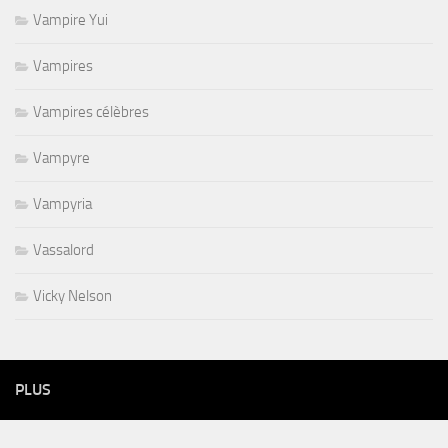
Vampire Yui
Vampires
Vampires célèbres
Vampyre
Vampyria
Vassalord
Vicky Nelson
PLUS