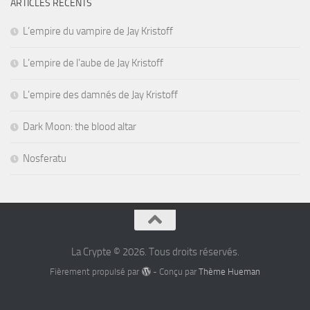
ARTICLES RÉCENTS
L’empire du vampire de Jay Kristoff
L’empire de l’aube de Jay Kristoff
L’empire des damnés de Jay Kristoff
Dark Moon: the blood altar
Nosferatu
La Crypte © 2026. Tous droits réservés.
Fièrement propulsé par
- Conçu par
Thème Hueman