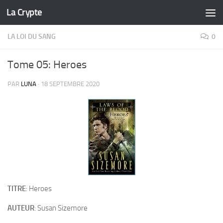
La Crypte
Skip to content
LA LOI DU SANG
0
Tome 05: Heroes
PAR
LUNA
·
18 SEPTEMBRE 2020
TITRE
: Heroes
AUTEUR
: Susan Sizemore