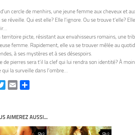
 d’un cercle de menhirs, une jeune femme aux cheveux et au
se réveille. Qui est elle? Elle l’ignore. Ou se trouve t’elle? Ell
ir…
 territoire picte, résistant aux envahisseurs romains, une tribu
euse femme. Rapidement, elle va se trouver mêlée au quotidi
endes, à ses mystères et à ses désespoirs.
e de pierres sera t’il la clef qui lui rendra son identité? À moi
 qui la surveille dans l’ombre…
acebook
Twitter
Email
Partager
S AIMEREZ AUSSI...
0
0