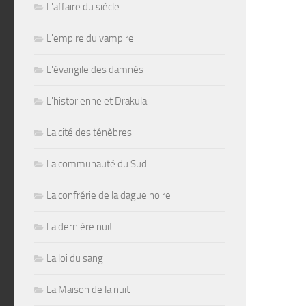
L'affaire du siècle
L'empire du vampire
L'évangile des damnés
L'historienne et Drakula
La cité des ténèbres
La communauté du Sud
La confrérie de la dague noire
La dernière nuit
La loi du sang
La Maison de la nuit