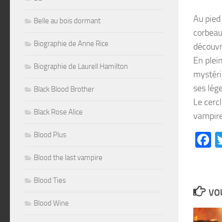
Au pied
Belle au bois dormant
corbeau 
Biographie de Anne Rice
découvr
En plein
Biographie de Laurell Hamilton
mystéri
ses lég
Black Blood Brother
Le cercl
Black Rose Alice
vampire
Blood Plus
F
Blood the last vampire
Blood Ties
VOU
Blood Wine