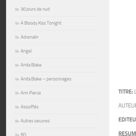
30 jours de nuit
A Bloody Kiss Tonight
Adrenalin
Angel
Anita Blake
Anita Blake – personnages
TITRE:
L
Ann Pierce
AUTEUR
Assoiffés
EDITEU
Autres oeuvres
RESUM
BD