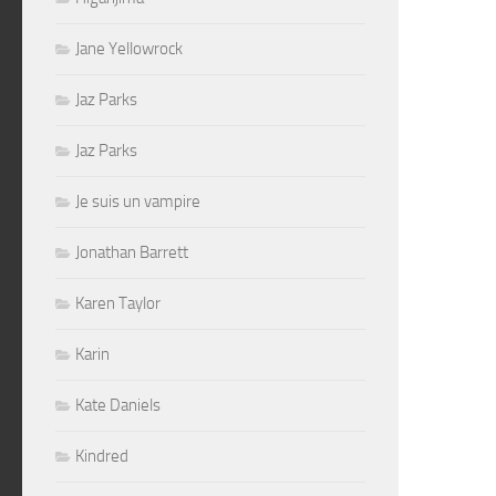
Jane Yellowrock
Jaz Parks
Jaz Parks
Je suis un vampire
Jonathan Barrett
Karen Taylor
Karin
Kate Daniels
Kindred