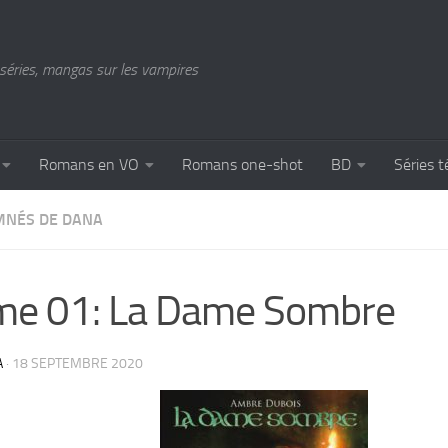
séries, mangas sur les vampires
Romans en VO
Romans one-shot
BD
Séries t
MNÉS DE DANA
me 01: La Dame Sombre
A
·
18 SEPTEMBRE 2020