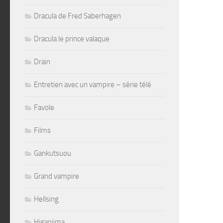
Dracula de Fred Saberhagen
Dracula le prince valaque
Drain
Entretien avec un vampire – série télé
Favole
Films
Gankutsuou
Grand vampire
Hellsing
Higanjima