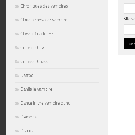
Chroniques des vampires
Site 
Claudia chevalier vampire
Claws of darkness
Crimson City
Altern
Crimson Cross
Daffodil
Dahlia le vampire
Dance in the vampire bund
Demons
Dracula