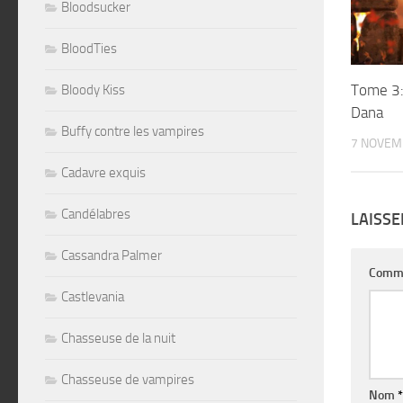
Bloodsucker
BloodTies
Tome 3:
Bloody Kiss
Dana
Buffy contre les vampires
7 NOVEM
Cadavre exquis
Candélabres
LAISS
Cassandra Palmer
Comm
Castlevania
Chasseuse de la nuit
Chasseuse de vampires
Nom
*