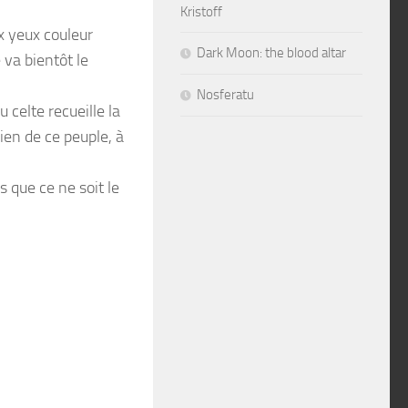
Kristoff
x yeux couleur
Dark Moon: the blood altar
e va bientôt le
Nosferatu
 celte recueille la
en de ce peuple, à
ns que ce ne soit le