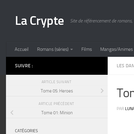
Skip to content
La Crypte
Site de référencement de romans, 
Accueil
Romans (séries)
Films
Mangas/Animes
SUIVRE :
LES DA
ARTICLE SUIVANT
To
Tome 05: Heroes
ARTICLE PRÉCÉDENT
PAR
LUN
Tome 01: Minion
CATÉGORIES