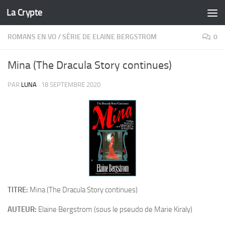
La Crypte
Skip to content
ROMANS EN VO
/
SÉRIE DE ELAINE BERGSTROM
0
Mina (The Dracula Story continues)
PAR
LUNA
·
18 SEPTEMBRE 2020
TITRE:
Mina (The Dracula Story continues)
AUTEUR:
Elaine Bergstrom (sous le pseudo de Marie Kiraly)