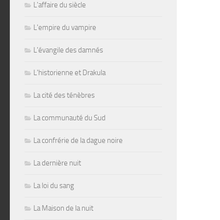
L'affaire du siècle
L'empire du vampire
L'évangile des damnés
L'historienne et Drakula
La cité des ténèbres
La communauté du Sud
La confrérie de la dague noire
La dernière nuit
La loi du sang
La Maison de la nuit