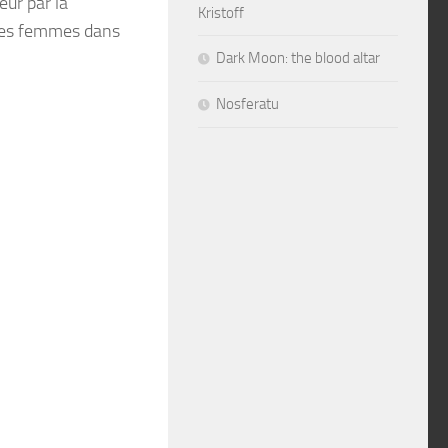
eur par la
Kristoff
 des femmes dans
Dark Moon: the blood altar
Nosferatu