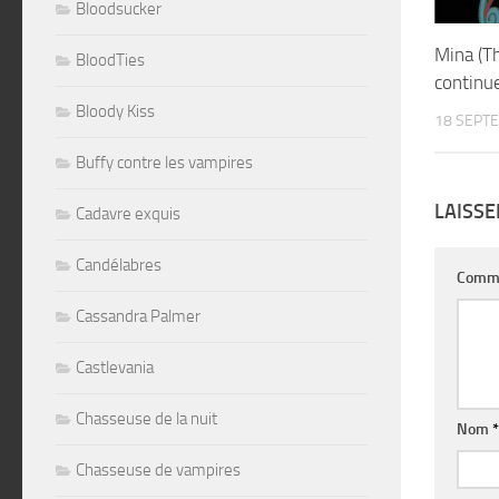
Bloodsucker
Mina (T
BloodTies
continu
Bloody Kiss
18 SEPT
Buffy contre les vampires
LAISS
Cadavre exquis
Candélabres
Comm
Cassandra Palmer
Castlevania
Chasseuse de la nuit
Nom
*
Chasseuse de vampires