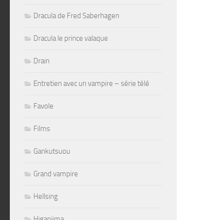
Dracula de Fred Saberhagen
Dracula le prince valaque
Drain
Entretien avec un vampire – série télé
Favole
Films
Gankutsuou
Grand vampire
Hellsing
Higanjima