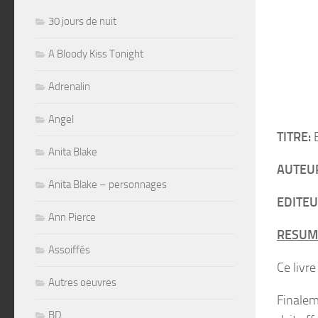
30 jours de nuit
A Bloody Kiss Tonight
Adrenalin
Angel
TITRE:
B
Anita Blake
AUTEU
Anita Blake – personnages
EDITEU
Ann Pierce
RESUM
Assoiffés
Ce livre
Autres oeuvres
Finalem
BD