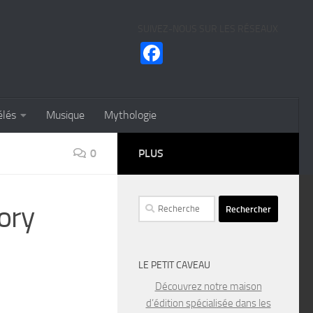
SUIVEZ-NOUS SUR LES RÉSEAUX
Facebook
élés
Musique
Mythologie
0
PLUS
Rechercher :
ory
LE PETIT CAVEAU
Découvrez notre maison
d’édition spécialisée dans les