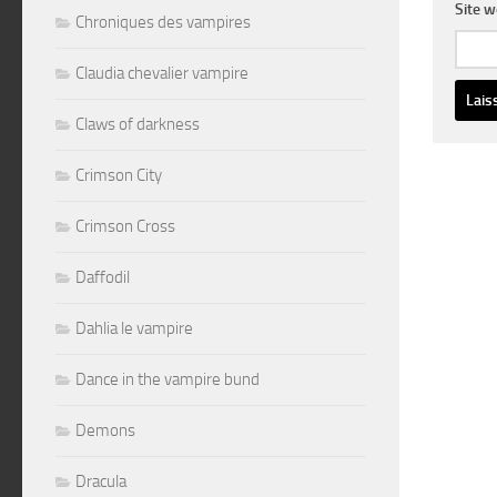
Site 
Chroniques des vampires
Claudia chevalier vampire
Claws of darkness
Altern
Crimson City
Crimson Cross
Daffodil
Dahlia le vampire
Dance in the vampire bund
Demons
Dracula