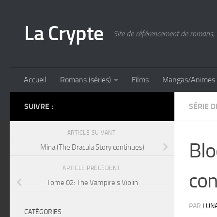
Skip to content
La Crypte
Site de référencement de romans, 
Accueil
Romans (séries)
Films
Mangas/Animes
SUIVRE :
SÉRIE 
ARTICLE SUIVANT
Blo
Mina (The Dracula Story continues)
ARTICLE PRÉCÉDENT
con
Tome 02: The Vampire’s Violin
PAR
LUN
CATÉGORIES