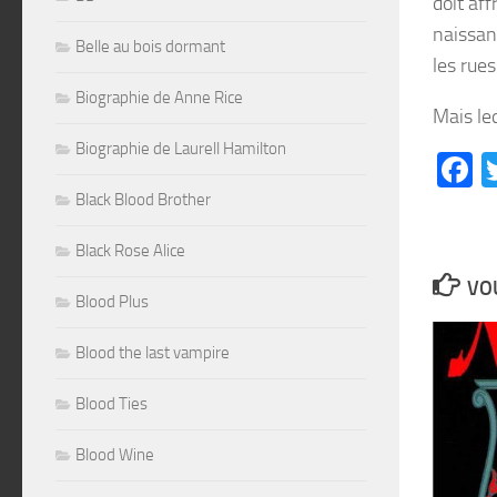
doit af
naissan
Belle au bois dormant
les rues
Biographie de Anne Rice
Mais le
Biographie de Laurell Hamilton
F
Black Blood Brother
Black Rose Alice
VOU
Blood Plus
Blood the last vampire
Blood Ties
Blood Wine