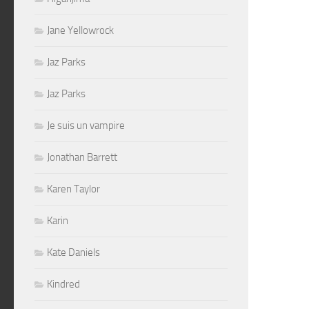
Jane Yellowrock
Jaz Parks
Jaz Parks
Je suis un vampire
Jonathan Barrett
Karen Taylor
Karin
Kate Daniels
Kindred