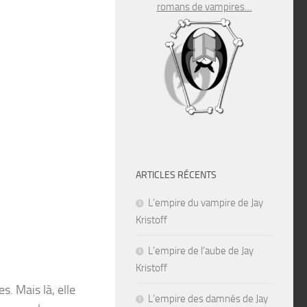
romans de vampires…
ARTICLES RÉCENTS
L’empire du vampire de Jay
Kristoff
L’empire de l’aube de Jay
Kristoff
. Mais là, elle
L’empire des damnés de Jay