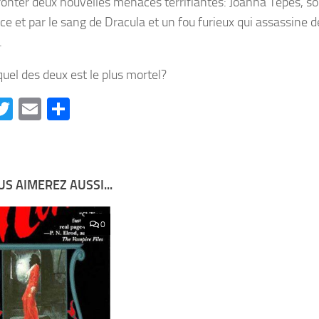
fronter deux nouvelles menaces terrifiantes: Joanna Tepes, so
ce et par le sang de Dracula et un fou furieux qui assassine
.
quel des deux est le plus mortel?
acebook
Twitter
Email
Partager
S AIMEREZ AUSSI...
0