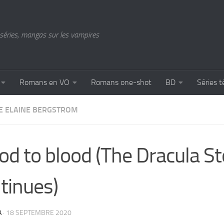
séries, mangas sur les vampires
Romans en VO
Romans one-shot
BD
Séries t
DE ELAINE BERGSTROM
od to blood (The Dracula St
tinues)
A
·
18 SEPTEMBRE 2020