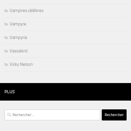
Vampires célèbres
Vampyre
Vampyria
Vassalord
Vicky Nelson
PLUS
Rechercher :