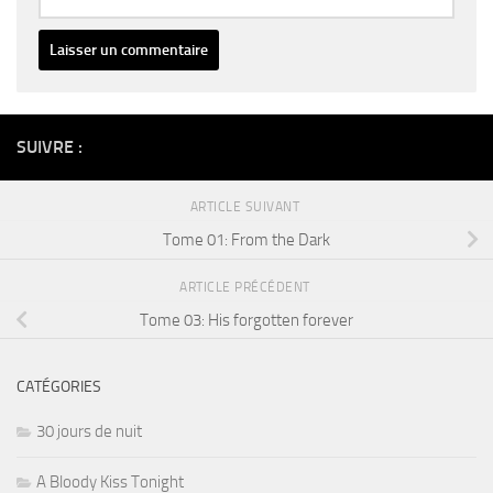
Alternative:
SUIVRE :
ARTICLE SUIVANT
Tome 01: From the Dark
ARTICLE PRÉCÉDENT
Tome 03: His forgotten forever
CATÉGORIES
30 jours de nuit
A Bloody Kiss Tonight