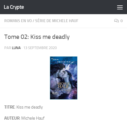
La Crypte
Skip to content
ROMANS EN VO
/
SÉRIE DE MICHELE HAUF
0
Tome 02: Kiss me deadly
PAR
LUNA
·
13 SEPTEMBRE 2020
TITRE
: Kiss me deadly
AUTEUR
: Michele Hauf